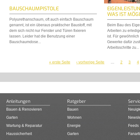
BAUSCHAUMPISTOLE
EIGENLEISTU
WAS IST MÖG
Polyurethanschaum, oft auch einfach Bauschaum
genannt, ist ein überaus praktischer Baustoff, mit
Beim Bau des Eige
dem sich nicht nur Fenster und Türen fixieren
Arbeiten zu erledig
lassen. Leider hat die Benutzung einer
ist. Für gewöhnlich
Bauschaumdose...
Gewerke dafür zust
Arbeitsschritte zu...
« erste Seite
‹ vorherige Seite
…
2
3
4
SEITEN
Anleitungen
Ratgeber
Servi
Bauen & Renovieren
Bauen
Neuigk
Garten
Wohnen
Newsle
Wartung & Reparatur
Energie
Feeds
Haussicherheit
Garten
Fanarti