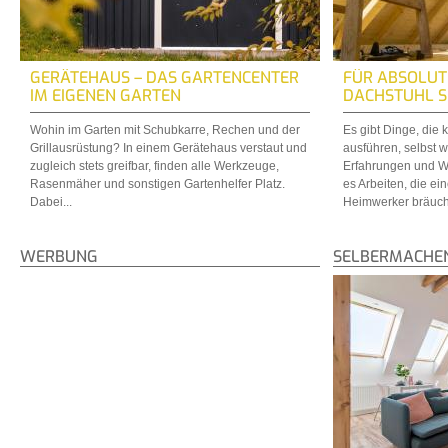
GERÄTEHAUS – DAS GARTENCENTER
FÜR ABSOLUTE
IM EIGENEN GARTEN
DACHSTUHL S
Wohin im Garten mit Schubkarre, Rechen und der
Es gibt Dinge, die
Grillausrüstung? In einem Gerätehaus verstaut und
ausführen, selbst w
zugleich stets greifbar, finden alle Werkzeuge,
Erfahrungen und W
Rasenmäher und sonstigen Gartenhelfer Platz.
es Arbeiten, die ei
Dabei...
Heimwerker bräucht
WERBUNG
SELBERMACHE