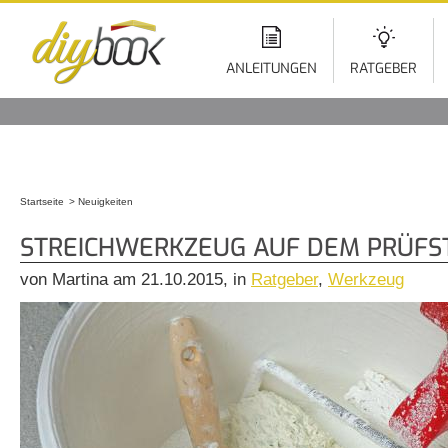
Di
z
In
ANLEITUNGEN
RATGEBER
Startseite
Neuigkeiten
Sie sind hier
STREICHWERKZEUG AUF DEM PRÜFS
von Martina am 21.10.2015, in
Ratgeber
,
Werkzeug