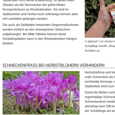
September noch keine Entwarnung. So gelten etwa
Zikaden als die Verursacher der gefürchteten
Knospenbräune an Rhododendren. Sie sind im
Spätsommer und Herbst noch unterwegs können aber
mit Leimtafeln gefangen werden.
Die auch als Gelbtafeln bekannten Gegenmaßnahmen
werden einfach an den immergrünen Sträuchern
aufgehangen. Bis Mitte Oktober können diese
Schädlingsfallen dann in den Rhododendren hängen
© diybook* | Im Herbst 
bleiben.
Schädlinge betrifft. Zik
Schäden an…
SCHNECKENFRASS BEI HERBSTBLÜHERN VERHINDERN
Herbstzeitlose und h
unter Schnecken als D
rechtzeitig Vorsorge z
September nicht zum 
Damit die Blüten nicht
regelmäßige Schneck
Schneckenkorn biete
allerdings kein Gift
der Schädlinge als wi