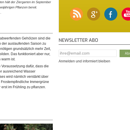
ten hält der Ziergarten im September
eijährigen Pflanzen bereit.
…
babwerfenden Gehölzen sind die
NEWSLETTER ABO
n der auslaufenden Saison zu
nötigen grundsätzlich mehr Zeit,
E-Mail Addresse
*
lden. Das funktioniert aber nur,
warm ist.
Anmelden und informiert bleiben
 Voraussetzung dafür, dass die
er ausreichend Wasser
es wird nämlich verstärkt über
t. Frostempfindliche Immergrüne
 erst im Frühling zu pflanzen.