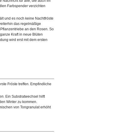
te Nachricht für alle, die auch im
edlen Farbspender verzichten
ält und es noch keine Nachtfröste
 weiterhin das regelmäßige
 Pflanzentriebe an den Rosen. So
 ganze Kraft in neue Blüten
ldung wird erst mit dem ersten
ste Fröste treffen. Empfindliche
n. Ein Substratwechsel hilft
 den Winter zu kommen.
imischen von Tongranulat erhöht