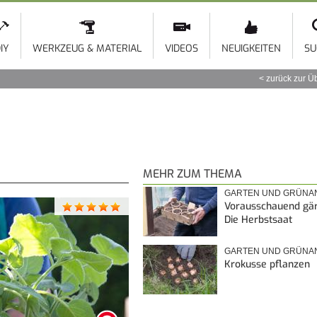
Direkt
zum
Inhalt
IY
WERKZEUG & MATERIAL
VIDEOS
NEUIGKEITEN
SU
zurück zur Ü
MEHR ZUM THEMA
GARTEN UND GRÜNA
Vorausschauend gär
Die Herbstsaat
GARTEN UND GRÜNA
Krokusse pflanzen