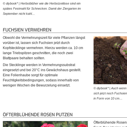
© diybook* | Herbstblüher wie die Herbstzeitlose sind ein
spätes Festmahl für Schnecken. Damit der Ziergarten im
September nicht kahl…
FUCHSIEN VERMEHREN
Obwohl die Vermehrungszeit für viele Pflanzen längst
vorüber ist, lassen sich Fuchsien jetzt durch
Kopfstecklinge vermehren. Hierzu werden ca. 10 cm
lange Triebspitzen geschnitten, die noch zwei
Blattpaare behalten sollten.
Die Stecklinge werden in Vermehrungssubstrat
eingesetzt und bei 20°C ins Gewächshaus gestellt.
Eine Folienhaube sorgt für optimale
Feuchtigkeitsbedingungen, sodass innerhalb von
wenigen Wochen die Bewurzelung einsetzt.
© diybook* | Auch wenn 
sich jetzt noch Fuchsi
in Form von 10 cm…
ÖFTERBLÜHENDE ROSEN PUTZEN
Öfterblühende Rosens