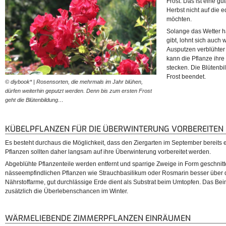
Frost. Das ist eine gu
Herbst nicht auf die 
möchten.
Solange das Wetter h
gibt, lohnt sich auch
Ausputzen verblühter
kann die Pflanze ihre
stecken. Die Blütenbi
Frost beendet.
© diybook* | Rosensorten, die mehrmals im Jahr blühen,
dürfen weiterhin geputzt werden. Denn bis zum ersten Frost
geht die Blütenbildung…
KÜBELPFLANZEN FÜR DIE ÜBERWINTERUNG VORBEREITEN
Es besteht durchaus die Möglichkeit, dass den Ziergarten im September bereits er
Pflanzen sollten daher langsam auf ihre Überwinterung vorbereitet werden.
Abgeblühte Pflanzenteile werden entfernt und sparrige Zweige in Form geschnitte
nässeempfindlichen Pflanzen wie Strauchbasilikum oder Rosmarin besser über
Nährstoffarme, gut durchlässige Erde dient als Substrat beim Umtopfen. Das Be
zusätzlich die Überlebenschancen im Winter.
WÄRMELIEBENDE ZIMMERPFLANZEN EINRÄUMEN