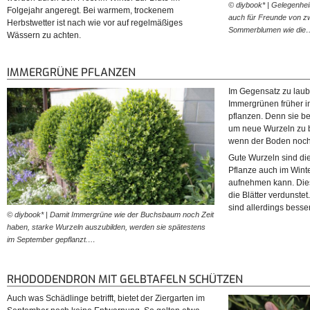
© diybook* | Gelegenhei
Folgejahr angeregt. Bei warmem, trockenem
auch für Freunde von zw
Herbstwetter ist nach wie vor auf regelmäßiges
Sommerblumen wie die
Wässern zu achten.
IMMERGRÜNE PFLANZEN
Im Gegensatz zu lau
Immergrünen früher i
pflanzen. Denn sie be
um neue Wurzeln zu bi
wenn der Boden noch 
Gute Wurzeln sind die
Pflanze auch im Wint
aufnehmen kann. Dies
die Blätter verdunste
sind allerdings besser
© diybook* | Damit Immergrüne wie der Buchsbaum noch Zeit
haben, starke Wurzeln auszubilden, werden sie spätestens
im September gepflanzt.…
RHODODENDRON MIT GELBTAFELN SCHÜTZEN
Auch was Schädlinge betrifft, bietet der Ziergarten im