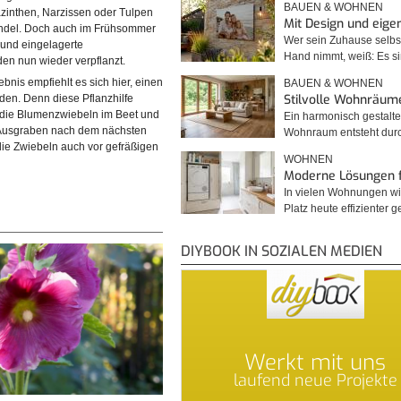
BAUEN & WOHNEN
zinthen, Narzissen oder Tulpen
Mit Design und eig
andel. Doch auch im Frühsommer
Wer sein Zuhause selbst
und eingelagerte
Hand nimmt, weiß: Es 
n nun wieder verpflanzt.
bnis empfiehlt es sich hier, einen
BAUEN & WOHNEN
Stilvolle Wohnräum
den. Denn diese Pflanzhilfe
r die Blumenzwiebeln im Beet und
Ein harmonisch gestalte
s Ausgraben nach dem nächsten
Wohnraum entsteht du
 die Zwiebeln auch vor gefräßigen
WOHNEN
Moderne Lösungen 
In vielen Wohnungen wi
Platz heute effizienter 
DIYBOOK IN SOZIALEN MEDIEN
Werkt mit uns
laufend neue Projekte