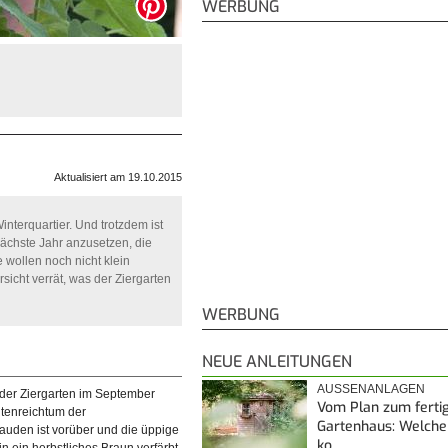
WERBUNG
Aktualisiert am 19.10.2015
terquartier. Und trotzdem ist
 nächste Jahr anzusetzen, die
wollen noch nicht klein
sicht verrät, was der Ziergarten
WERBUNG
NEUE ANLEITUNGEN
AUSSENANLAGEN
t der Ziergarten im September
Vom Plan zum ferti
ütenreichtum der
Gartenhaus: Welche
uden ist vorüber und die üppige
ko…