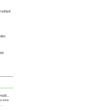
reiheit
der,
att
emütl…
en eine
t,…