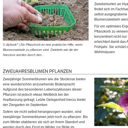
Zwiebelsorten an Hya
findet sich im Fachh
selbst ausgegrabene 
Blumenzwiebeln werde
Für ein optimales Erge
Pflanzkorb zu verwen
konzentriert nicht nu
erleichtert damit da
© diybook* | Ein Pflanzkorb ist eine praktische Hilfe, wenn
Frühjahr. Sie schützt
Blumenzwiebeln zu pflanzen sind. Zwiebeln wie die der
Wühlmäusen.
Narzisse werden durch den…
ZWEIJAHRESBLUMEN PFLANZEN
Zweijährige Sommerblumen wie die Stockrose bieten
eine wunderschön anzusehende Blütenpracht.
Aufgrund des besonderen Lebenszyklusses dieser
Pflanzen ist jedoch etwas Weitblick bei der
Anpflanzung gefragt. Letzte Gelegenheit hierzu bietet
der Ziergarten im September.
Sofern sie nicht selbst herangezogen wurden, sind
zweijährige Sommerblumen jetzt noch zu pflanzen. Bis
zum Winter etablieren sie sich an ihrem Standort und
werden durch den Frost im Winter zur Blüte im