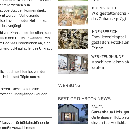
in ein herbstliches Braun verfärbt.
zenteile werden nun
INNENBEREICH
rautige Stauden können direkt
Wie gestalterische F
ernt werden. Verholzende
das Zuhause prägt
ise Lavendel oder Heiligenkraut,
Holz verjüngt.
INNENBEREICH
cht von Krankheiten befallen, kann
nzen nicht krank waren, kann der
Familienzeitkapsel
durch den Häcksler wandern. Als
äckselt werden. Als Mulch dient
gestalten: Fotokalen
im Beet das Bodenleben an, fügt
Erinne…
unterdrückt auflaufendes Unkraut.
WERKZEUGKUNDE
Maschinen leihen st
kaufen
ürlich auch problemlos von der
, Kübel und Töpfe nun mit
t.
WERBUNG
 bereit. Diese bieten eine
 Rottönen. Mehrjährige Stauden
BEST-OF DIYBOOK NEWS
BAUEN
Gartenhaus Holz g
Gartenhäuser Holz biet
einzigartige Möglichkei
 Pflanzzeit für frühjahrsblühende
e große Auswahl neuer