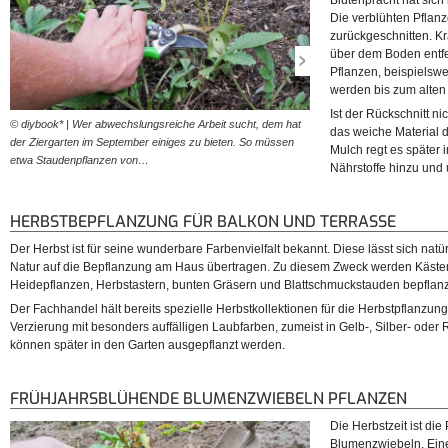
Blütenpracht hat sich 
Die verblühten Pflan
zurückgeschnitten. K
über dem Boden entf
Pflanzen, beispielswe
werden bis zum alten 
Ist der Rückschnitt ni
© diybook* | Wer abwechslungsreiche Arbeit sucht, dem hat
© diybook* | Sofern die Pfla
das weiche Material 
der Ziergarten im September einiges zu bieten. So müssen
Rückschnitt von Stauden geh
Mulch regt es später 
etwa Staudenpflanzen von…
dieser dem Beet als…
Nährstoffe hinzu und 
HERBSTBEPFLANZUNG FÜR BALKON UND TERRASSE
Der Herbst ist für seine wunderbare Farbenvielfalt bekannt. Diese lässt sich nat
Natur auf die Bepflanzung am Haus übertragen. Zu diesem Zweck werden Kästen
Heidepflanzen, Herbstastern, bunten Gräsern und Blattschmuckstauden bepflanz
Der Fachhandel hält bereits spezielle Herbstkollektionen für die Herbstpflanzung
Verzierung mit besonders auffälligen Laubfarben, zumeist in Gelb-, Silber- oder
können später in den Garten ausgepflanzt werden.
FRÜHJAHRSBLÜHENDE BLUMENZWIEBELN PFLANZEN
Die Herbstzeit ist die
Blumenzwiebeln. Ein