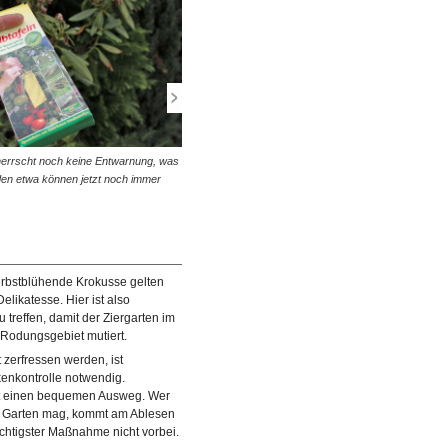
herrscht noch keine Entwarnung, was
© diybook* | Mit Gelb- oder Leimtafeln lassen sich die
aden etwa können jetzt noch immer
Schädlinge bis zum Ende der Saison in Schach halten.
Tafeln werden in die…
erbstblühende Krokusse gelten
elikatesse. Hier ist also
u treffen, damit der Ziergarten im
Rodungsgebiet mutiert.
 zerfressen werden, ist
enkontrolle notwendig.
t einen bequemen Ausweg. Wer
 im Garten mag, kommt am Ablesen
chtigster Maßnahme nicht vorbei.