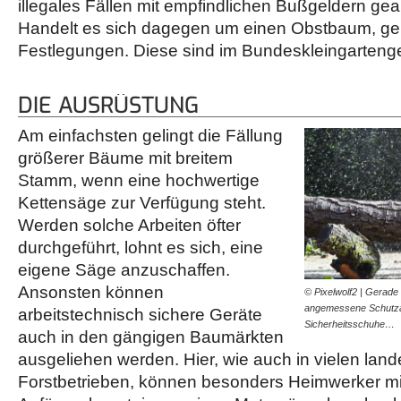
illegales Fällen mit empfindlichen Bußgeldern g
Handelt es sich dagegen um einen Obstbaum, ge
Festlegungen. Diese sind im Bundeskleingartenge
DIE AUSRÜSTUNG
Am einfachsten gelingt die Fällung
größerer Bäume mit breitem
Stamm, wenn eine hochwertige
Kettensäge zur Verfügung steht.
Werden solche Arbeiten öfter
durchgeführt, lohnt es sich, eine
eigene Säge anzuschaffen.
Ansonsten können
© Pixelwolf2 | Gerade
angemessene Schutza
arbeitstechnisch sichere Geräte
Sicherheitsschuhe…
auch in den gängigen Baumärkten
ausgeliehen werden. Hier, wie auch in vielen lan
Forstbetrieben, können besonders Heimwerker mi