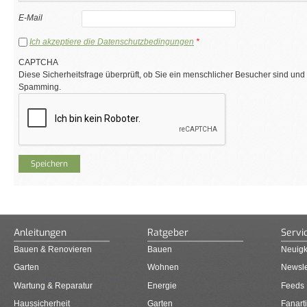
E-Mail
Ich akzeptiere die Datenschutzbedingungen
*
CAPTCHA
Diese Sicherheitsfrage überprüft, ob Sie ein menschlicher Besucher sind und
Spamming.
Anleitungen
Ratgeber
Servi
Bauen & Renovieren
Bauen
Neuigk
Garten
Wohnen
Newsle
Wartung & Reparatur
Energie
Feeds
Haussicherheit
Garten
Fanarti