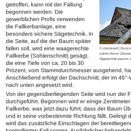
getroffen, kann mit der Fällung
begonnen werden. Die
gewerblichen Profis verwenden
die Fallkerbanlage, eine
besonders sichere Sägetechnik. In
die Seite, auf die der Baum später
fallen soll, wird eine waagerechte
© cherokee4 | Da ist e
solche Horror-Szenari
Fallkerbe (Sohlenschnitt) gesägt,
Sägetechnik passen. 
die eine Tiefe von ca. 20 bis 30
Prozent, vom Stammdurchmesser ausgehend, h
Anschließend erfolgt der Dachschnitt, der im 45°
nach unten angesetzt wird.
Von der gegenüberliegenden Seite wird nun der Fä
durchgeführt. Begonnen wird er einige Zentimeter
Fallkerbe, was jetzt dazu führt, dass der Baum 
und in seine vorbestimmte Richtung fällt. Gelingt 
wird das zusätzliche Einschlagen der bereitliegen
kontrollierten Fall sorgen. Ausführlicher behandel