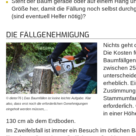
Steht der Baum gerade oder auf einem Hang un
Größe her, damit die Fällung noch selbst durch
(sind eventuell Helfer nötig)?
DIE FÄLLGENEHMIGUNG
Nichts geht
Die Kosten f
Baumfällge
zwischen 25
unterscheide
erheblich. E
Zustimmung 
Stammumfan
© dieter76 | Das Baumfällen ist keine leichte Aufgabe. Klar
also, dass erst noch die erforderlichen Genehmigungen
erforderlich
eingeholt werden müssen,…
in einer Hö
130 cm ab dem Erdboden.
Im Zweifelsfall ist immer ein Besuch im örtlichen