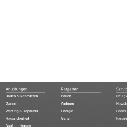
Anleitungen
Ratgeber
Servi
Bauen & Renovieren
Bauen
Neuigk
Garten
Wohnen
Newsle
Wartung & Reparatur
Energie
Feeds
Haussicherheit
Garten
Fanarti
Baufinanzierung