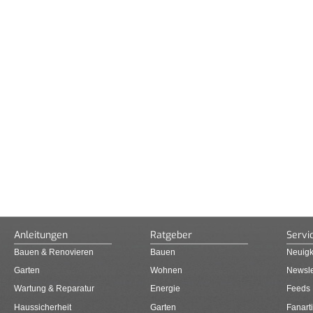
Anleitungen
Ratgeber
Servi
Bauen & Renovieren
Bauen
Neuigk
Garten
Wohnen
Newsle
Wartung & Reparatur
Energie
Feeds
Haussicherheit
Garten
Fanarti