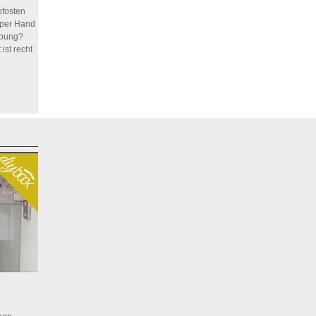
pfosten
 per Hand
habung?
ist recht