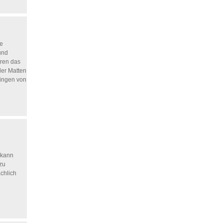
le
und
ören das
der Matten
ringen von
 kann
 zu
chlich