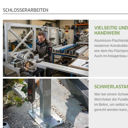
Sie sind hier
SCHLOSSERARBEITEN
VIELSEITIG UN
HANDWERK
Aluminium-Flachleiste
moderner Konstruktion
wie dem Alu-Flachpro
Auch im Anlagenbau od
SCHWERLASTA
Wer bei einem Schwerl
Wort Anker die Funkti
im Beton, um selbst 
gerecht werden kann,