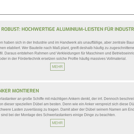
D ROBUST: HOCHWERTIGE ALUMINIUM-LEISTEN FÜR INDUSTR
n haben sich in der Industrie und im Handwerk als unauffällige, aber zentrale Bau
en etabliert. Wer Bauteile nach Maß plant, greift deshalb häufig zu zugeschnittene
fil. Daraus entstehen Rahmen und Verkleidungen für Maschinen und Betriebseinri
er in der Fördertechnik ersetzen solche Profile häufig massives Vollmaterial.
MEHR
NKER MONTIEREN
astanker an große Schiffe mit mächtigen Ankern denkt, der irrt. Dennoch beschrei
on dieser speziellen Dübel am besten. Denn wie ein Anker verspreizt sich diese Düb
schwere Lasten zuverlässig zu tragen. Damit aber der Dübel seinem Namen am En
 sind bei der Montage des Schwerlastankers einige Dinge zu beachten.
MEHR