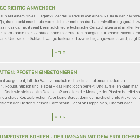
E RICHTIG ANWENDEN
zaun auf einem Niveau liegen? Oder der Meterriss von einem Raum in den nächst
ja, dann denkt man heute vermutlich nur mehr an das Lasernivellierungsgerät bzw
das muss gar nicht sein! Denn solch teure technische Gerätschaften sind in aller Re
ken Rom konnte man Gebäude ohne moderne Technologien auf selbem Niveau erric
nk! Und wie die Schlauchwaage funktioniert bzw. richtig angewendet wird, zeigt D
MEHR
TTEN: PFOSTEN EINBETONIEREN
mal ausgedient, fällt die Wahl vermutlich recht schnell auf einen modernen
 Robust, hübsch und leistbar – das klingt doch perfekt! Und aufstellen kann man 
er. Doch wie sieht das im Detail aus? Vor allem die Montage der Pfosten bereitet so
urchaus Kopfzerbrechen. Aber keine Sorge, denn der nachstehende Artikel verrä
onieren der Pfosten für einen Gartenzaun – egal ob Doppelstab, Eindraht oder
MEHR
AUNPFOSTEN BOHREN - DER UMGANG MIT DEM ERDLOCHBO