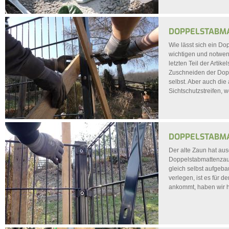
DOPPELSTABMA
Wie lässt sich ein Do
wichtigen und notwen
letzten Teil der Arti
Zuschneiden der Dopp
selbst. Aber auch di
Sichtschutzstreifen, w
DOPPELSTABMA
Der alte Zaun hat au
Doppelstabmattenzaun
gleich selbst aufgeba
verlegen, ist es für 
ankommt, haben wir h