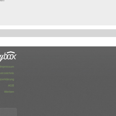
hen
Impressum
dverzeichnis
zerklärung
AGB
Werben