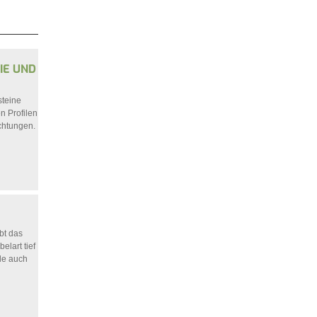
IE UND
steine
n Profilen
chtungen.
bt das
elart tief
de auch