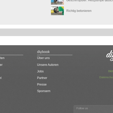
Geschirrspüler: Heizpumpe tausc
Richtig betonieren
diybook
ten
Über uns
er
Unsere Autoren
Bil
Jobs
Datenschut
el
Partner
Presse
Sponsern
Follow us