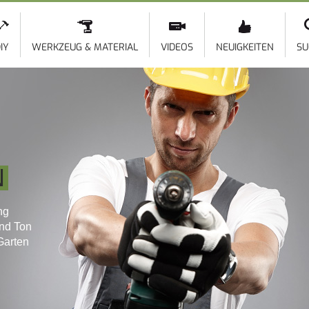
Direkt
zum
Inhalt
IY
WERKZEUG & MATERIAL
VIDEOS
NEUIGKEITEN
SU
N
ng
und Ton
Garten