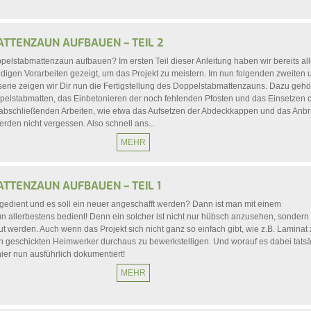
TTENZAUN AUFBAUEN – TEIL 2
ppelstabmattenzaun aufbauen? Im ersten Teil dieser Anleitung haben wir bereits al
digen Vorarbeiten gezeigt, um das Projekt zu meistern. Im nun folgenden zweiten 
kelserie zeigen wir Dir nun die Fertigstellung des Doppelstabmattenzauns. Dazu geh
elstabmatten, das Einbetonieren der noch fehlenden Pfosten und das Einsetzen 
e abschließenden Arbeiten, wie etwa das Aufsetzen der Abdeckkappen und das Anb
erden nicht vergessen. Also schnell ans...
MEHR
TTENZAUN AUFBAUEN – TEIL 1
sgedient und es soll ein neuer angeschafft werden? Dann ist man mit einem
 allerbestens bedient! Denn ein solcher ist nicht nur hübsch anzusehen, sondern
ut werden. Auch wenn das Projekt sich nicht ganz so einfach gibt, wie z.B. Laminat
den geschickten Heimwerker durchaus zu bewerkstelligen. Und worauf es dabei tatsä
ier nun ausführlich dokumentiert!
MEHR