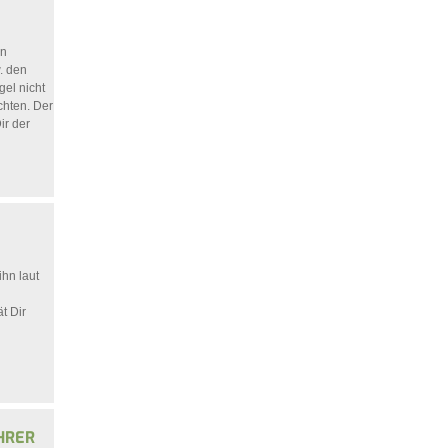
en
. den
gel nicht
hten. Der
ir der
ihn laut
t Dir
HRER