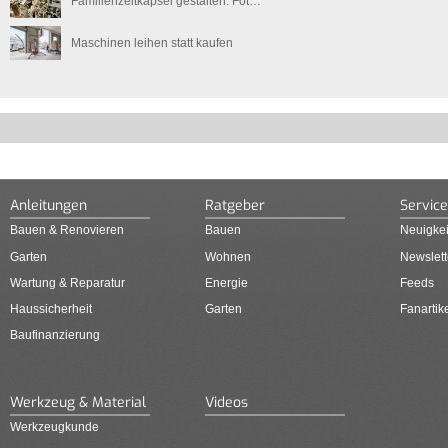
Familienzeitkapsel gestalten: Fot…
Maschinen leihen statt kaufen
Anleitungen
Ratgeber
Service
Bauen & Renovieren
Bauen
Neuigkei
Garten
Wohnen
Newslett
Wartung & Reparatur
Energie
Feeds
Haussicherheit
Garten
Fanartik
Baufinanzierung
Werkzeug & Material
Videos
Werkzeugkunde