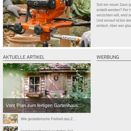
Soll ein neuer Zaun g
erstellt werden? Per 
verzichten will, wird
Und worauf ist bei de
einfach. Aber wer glau
AKTUELLE ARTIKEL
WERBUNG
Vom Plan zum fertigen Gartenhaus:…
Wie gestalterische Freiheit das Z…