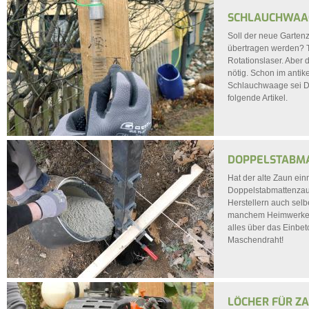
SCHLAUCHWAAG
Soll der neue Garten
übertragen werden? T
Rotationslaser. Aber 
nötig. Schon im anti
Schlauchwaage sei Da
folgende Artikel.
DOPPELSTABMA
Hat der alte Zaun ein
Doppelstabmattenzaun.
Herstellern auch selb
manchem Heimwerker d
alles über das Einbet
Maschendraht!
LÖCHER FÜR Z