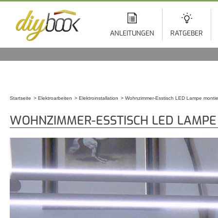
Di
z
In
ANLEITUNGEN
RATGEBER
Startseite
Elektroarbeiten
Elektroinstallation
Wohnzimmer-Esstisch LED Lampe monti
Sie sind hier
WOHNZIMMER-ESSTISCH LED LAMPE