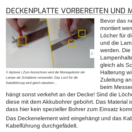
DECKENPLATTE VORBEREITEN UND 
Bevor das 
montiert we
Löcher für d
und die La
werden. Die
Lampenhalte
gleich als 
Halterung wi
© diybook | Zum Anzeichnen wird die Montageleiste der
© diybook | Um die Löcher 
Lampe als Schablone verwendet. Das Loch für die
Bohrer verwendet. Das Mat
Zuleitung a
Kabelführung wird gleich daneben…
geringer Festigkeit.
beim Messen
hängt sonst verkehrt an der Decke! Sind die Löch
diese mit dem Akkubohrer gebohrt. Das Material is
dass hier kein spezieller Bohrer zum Einsatz ko
Das Deckenelement wird eingehängt und das Kab
Kabelführung durchgefädelt.