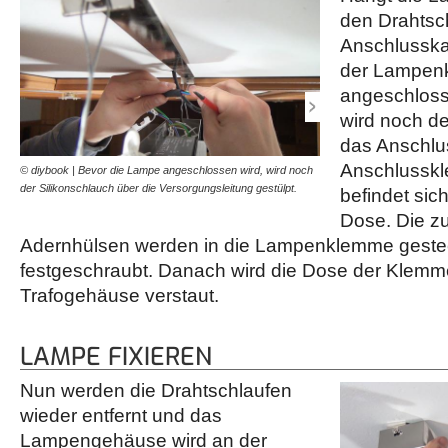
den Drahtsc
Anschlusska
der Lampen
angeschloss
wird noch de
das Anschlus
Anschlussk
© diybook | Bevor die Lampe angeschlossen wird, wird noch
© diybook | Das Anschluss
der Silikonschlauch über die Versorgungsleitung gestülpt.
Modell in einer kleinen Do
befindet sich
Dose. Die z
Adernhülsen werden in die Lampenklemme geste
festgeschraubt. Danach wird die Dose der Klem
Trafogehäuse verstaut.
LAMPE FIXIEREN
Nun werden die Drahtschlaufen
wieder entfernt und das
Lampengehäuse wird an der