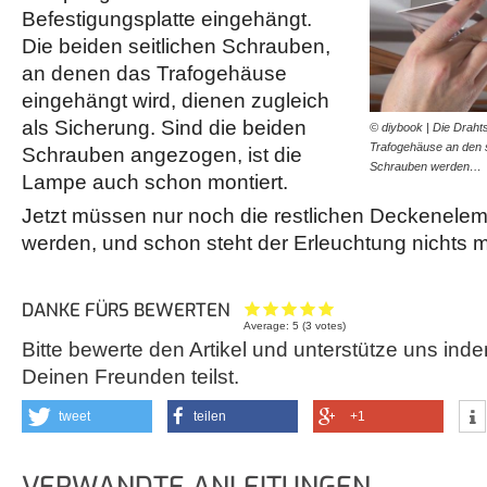
Befestigungsplatte eingehängt.
Die beiden seitlichen Schrauben,
an denen das Trafogehäuse
eingehängt wird, dienen zugleich
als Sicherung. Sind die beiden
© diybook | Die Draht
Trafogehäuse an den s
Schrauben angezogen, ist die
Schrauben werden…
Lampe auch schon montiert.
Jetzt müssen nur noch die restlichen Deckenele
werden, und schon steht der Erleuchtung nichts 
DANKE FÜRS BEWERTEN
Average:
5
(
3
votes)
Bitte bewerte den Artikel und unterstütze uns inde
Deinen Freunden teilst.
tweet
teilen
+1
VERWANDTE ANLEITUNGEN