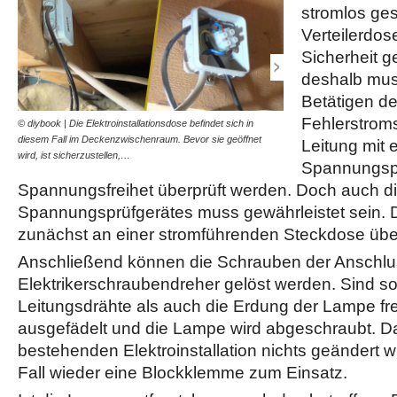
stromlos ges
Verteilerdos
Sicherheit g
deshalb mu
Betätigen d
Fehlerstroms
© diybook | Die Elektroinstallationsdose befindet sich in
© diybook | Um sicherzust
diesem Fall im Deckenzwischenraum. Bevor sie geöffnet
Spannungsprüfgerät funktio
Leitung mit 
wird, ist sicherzustellen,…
stromführenden Steckdos
Spannungspr
Spannungsfreihet überprüft werden. Doch auch d
Spannungsprüfgerätes muss gewährleistet sein. 
zunächst an einer stromführenden Steckdose über
Anschließend können die Schrauben der Anschl
Elektrikerschraubendreher gelöst werden. Sind s
Leitungsdrähte als auch die Erdung der Lampe fre
ausgefädelt und die Lampe wird abgeschraubt. Da
bestehenden Elektroinstallation nichts geändert 
Fall wieder eine Blockklemme zum Einsatz.