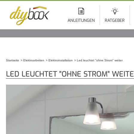
Di
z
In
ANLEITUNGEN
RATGEBER
Startseite
Elektroarbeiten
Elektroinstallation
Led leuchtet "ohne Strom" weiter
Sie sind hier
LED LEUCHTET "OHNE STROM" WEIT