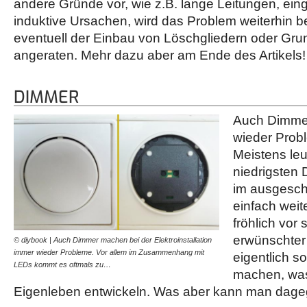
andere Gründe vor, wie z.B. lange Leitungen, ei
induktive Ursachen, wird das Problem weiterhin 
eventuell der Einbau von Löschgliedern oder Gr
angeraten. Mehr dazu aber am Ende des Artikels!
DIMMER
Auch Dimme
wieder Prob
Meistens leu
niedrigsten 
im ausgesch
einfach weit
fröhlich vor 
erwünschter
© diybook | Auch Dimmer machen bei der Elektroinstallation
immer wieder Probleme. Vor allem im Zusammenhang mit
eigentlich s
LEDs kommt es oftmals zu…
machen, was 
Eigenleben entwickeln. Was aber kann man dag