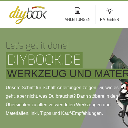
Di
z
In
ANLEITUNGEN
RATGEBER
Let‘s get it done!
DIYBOOK.DE
WERKZEUG UND MATER
Unsere Schritt-für-Schritt-Anleitungen zeigen Dir, wie es
geht, aber nicht, was Du brauchst? Dann stöbere in den
Übersichten zu allen verwendeten Werkzeugen und
Materialien, inkl. Tipps und Kauf-Empfehlungen.