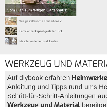
Vom Plan zum fertigen Gartenhaus:…
Wie gestalterische Freiheit das Z…
Familienzeitkapsel gestalten: Fot…
Maschinen leihen statt kaufen
WERKZEUG UND MATERI
Heimwerk
Auf diybook erfahren
Anleitung und Tipps rund ums H
Schritt-für-Schritt-Anleitungen 
Werkzeug und Material
bereitges