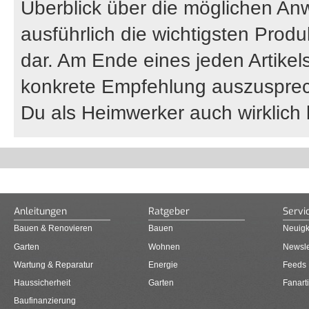
Überblick über die möglichen An
ausführlich die wichtigsten Prod
dar. Am Ende eines jeden Artikel
konkrete Empfehlung auszuspre
Du als Heimwerker auch wirklich
Anleitungen
Ratgeber
Servi
Bauen & Renovieren
Bauen
Neuigk
Garten
Wohnen
Newsle
Wartung & Reparatur
Energie
Feeds
Haussicherheit
Garten
Fanarti
Baufinanzierung