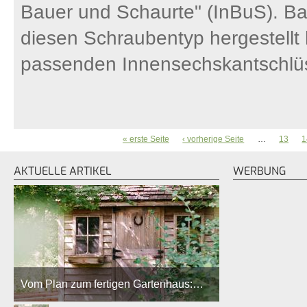
Bauer und Schaurte" (InBuS). Ba
diesen Schraubentyp hergestell
passenden Innensechskantschlüs
« erste Seite
‹ vorherige Seite
…
13
1
SEITEN
AKTUELLE ARTIKEL
WERBUNG
Vom Plan zum fertigen Gartenhaus:…