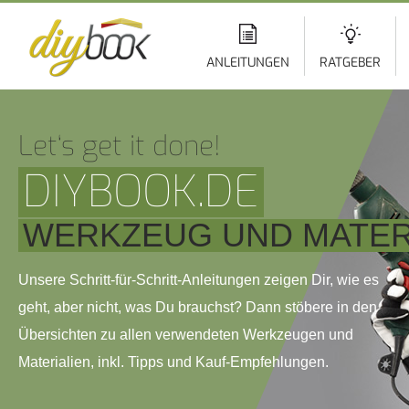
Di
z
In
ANLEITUNGEN
RATGEBER
Let‘s get it done!
DIYBOOK.DE
WERKZEUG UND MATER
Unsere Schritt-für-Schritt-Anleitungen zeigen Dir, wie es
geht, aber nicht, was Du brauchst? Dann stöbere in den
Übersichten zu allen verwendeten Werkzeugen und
Materialien, inkl. Tipps und Kauf-Empfehlungen.