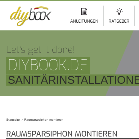
Di
z
In
ANLEITUNGEN
RATGEBER
Let‘s get it done!
DIYBOOK.DE
SANITÄRINSTALLATION
Startseite
Raumsparsiphon montieren
Sie sind hier
RAUMSPARSIPHON MONTIEREN