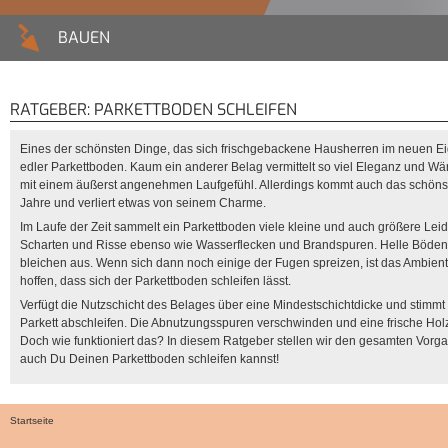
BAUEN
RATGEBER: PARKETTBODEN SCHLEIFEN
Eines der schönsten Dinge, das sich frischgebackene Hausherren im neuen Eig
edler Parkettboden. Kaum ein anderer Belag vermittelt so viel Eleganz und W
mit einem äußerst angenehmen Laufgefühl. Allerdings kommt auch das schönst
Jahre und verliert etwas von seinem Charme.
Im Laufe der Zeit sammelt ein Parkettboden viele kleine und auch größere Lei
Scharten und Risse ebenso wie Wasserflecken und Brandspuren. Helle Böden
bleichen aus. Wenn sich dann noch einige der Fugen spreizen, ist das Ambiente 
hoffen, dass sich der Parkettboden schleifen lässt.
Verfügt die Nutzschicht des Belages über eine Mindestschichtdicke und stimmt d
Parkett abschleifen. Die Abnutzungsspuren verschwinden und eine frische Ho
Doch wie funktioniert das? In diesem Ratgeber stellen wir den gesamten Vorgang 
auch Du Deinen Parkettboden schleifen kannst!
Startseite
Sie sind hier