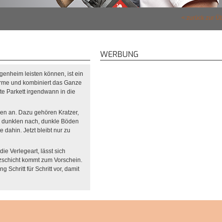
zurück zur Ü
WERBUNG
enheim leisten können, ist ein
ärme und kombiniert das Ganze
e Parkett irgendwann in die
den an. Dazu gehören Kratzer,
 dunklen nach, dunkle Böden
dahin. Jetzt bleibt nur zu
ie Verlegeart, lässt sich
lzschicht kommt zum Vorschein.
Schritt für Schritt vor, damit