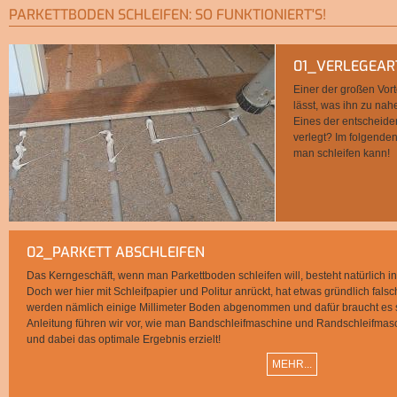
PARKETTBODEN SCHLEIFEN: SO FUNKTIONIERT'S!
01_VERLEGEAR
Einer der großen Vort
lässt, was ihn zu nah
Eines der entscheide
verlegt? Im folgenden
man schleifen kann!
02_PARKETT ABSCHLEIFEN
Das Kerngeschäft, wenn man Parkettboden schleifen will, besteht natürlich i
Doch wer hier mit Schleifpapier und Politur anrückt, hat etwas gründlich fals
werden nämlich einige Millimeter Boden abgenommen und dafür braucht es s
Anleitung führen wir vor, wie man Bandschleifmaschine und Randschleifmasch
und dabei das optimale Ergebnis erzielt!
MEHR...