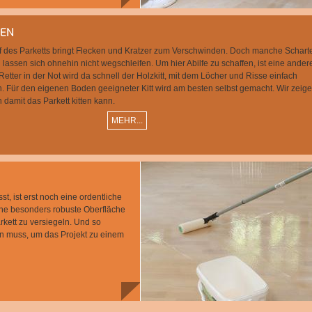
TEN
ff des Parketts bringt Flecken und Kratzer zum Verschwinden. Doch manche Scharte 
n lassen sich ohnehin nicht wegschleifen. Um hier Abilfe zu schaffen, ist eine ander
etter in der Not wird da schnell der Holzkitt, mit dem Löcher und Risse einfach
. Für den eigenen Boden geeigneter Kitt wird am besten selbst gemacht. Wir zeige
damit das Parkett kitten kann.
MEHR...
, ist erst noch eine ordentliche
ine besonders robuste Oberfläche
kett zu versiegeln. Und so
ren muss, um das Projekt zu einem