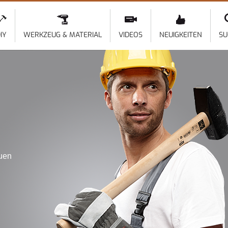
Direkt
zum
Inhalt
IY
WERKZEUG & MATERIAL
VIDEOS
NEUIGKEITEN
SU
auen
l