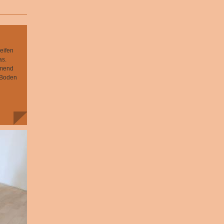
eifen
as.
mmend
n Boden