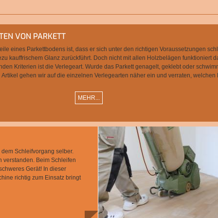
TEN VON PARKETT
eile eines Parkettbodens ist, dass er sich unter den richtigen Voraussetzungen schl
ezu kauffrischem Glanz zurückführt. Doch nicht mit allen Holzbelägen funktioniert d
nden Kriterien ist die Verlegeart. Wurde das Parkett genagelt, geklebt oder schwi
 Artikel gehen wir auf die einzelnen Verlegearten näher ein und verraten, welche
MEHR...
n dem Schleifvorgang selber.
ch verstanden. Beim Schleifen
chweres Gerät! In dieser
ine richtig zum Einsatz bringt