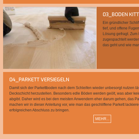
03_BODEN KIT
Ein gründlicher Schli
tief, und offene Fuge
Lösung gefragt. Zum R
zugespachtelt werden
das geht und wie man 
04_PARKETT VERSIEGELN
Damit sich der Parkettboden nach dem Schleifen wieder unbesorgt nutzen lässt
Deckschicht herzustellen. Besonders edle Böden werden geölt, was aber ke
abgibt. Daher wird es bei den meisten Anwendern eher darum gehen, das Par
machen wir in dieser Anleitung vor, wie man das geschliffene Parkett lackie
erfolgreichen Abschluss zu bringen.
MEHR...