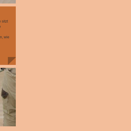
sitzt
e
n, wie