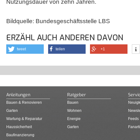
Nutzungsdauer von zehn Jahren.
Bildquelle: Bundesgeschäftsstelle LBS
ERZÄHL AUCH ANDEREN DAVON
tweet
teilen
+1
Anleitungen
Ratgeber
Servi
Bauen & Renovieren
Bauen
Neuigk
Garten
Wohnen
Newsle
Wartung & Reparatur
Energie
Feeds
Haussicherheit
Garten
Fanarti
Baufinanzierung