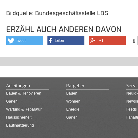
Bildquelle: Bundesgeschäftsstelle LBS
ERZÄHL AUCH ANDEREN DAVON
tweet
teilen
+1
Anleitungen
Ratgeber
Servi
Bauen & Renovieren
Bauen
Neuigk
Garten
Wohnen
Newsle
Wartung & Reparatur
Energie
Feeds
Haussicherheit
Garten
Fanarti
Baufinanzierung