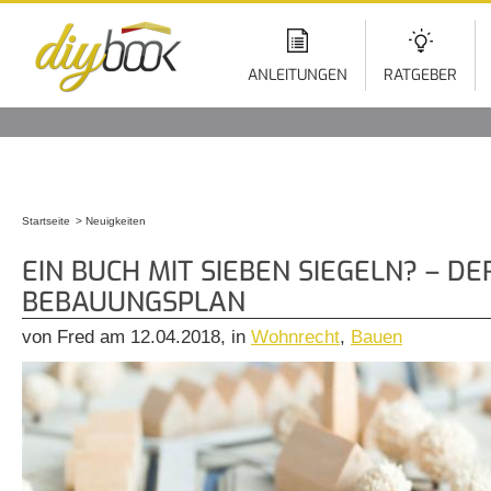
Di
z
In
ANLEITUNGEN
RATGEBER
Startseite
Neuigkeiten
Sie sind hier
EIN BUCH MIT SIEBEN SIEGELN? – DE
BEBAUUNGSPLAN
von Fred am 12.04.2018, in
Wohnrecht
,
Bauen