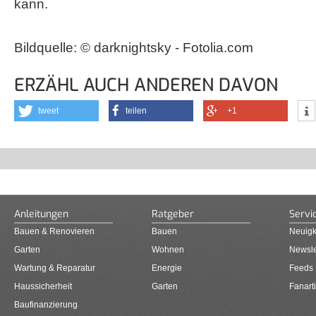
kann.
Bildquelle: © darknightsky - Fotolia.com
ERZÄHL AUCH ANDEREN DAVON
tweet
teilen
+1
Anleitungen
Ratgeber
Servi
Bauen & Renovieren
Bauen
Neuigk
Garten
Wohnen
Newsle
Wartung & Reparatur
Energie
Feeds
Haussicherheit
Garten
Fanarti
Baufinanzierung