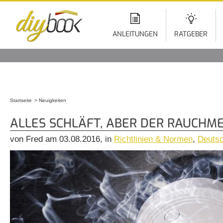
Di
z
In
ANLEITUNGEN
RATGEBER
Startseite
Neuigkeiten
Sie sind hier
ALLES SCHLÄFT, ABER DER RAUCHM
von Fred am 03.08.2016, in
Richtlinien & Normen
,
Deutsc