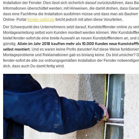
Installation der Fenster. Dies lässt sich sicherlich darauf zurückzuführen, dass B
Informationen überschüttet werden; mit Hinweisen, die damit drohen, dass Gara
dass eine Fachfirma die Installation ausführen müsse und dass man als Bauher
Online- Portal
fenster-sofort.de
bricht jedoch mit allen diese Vorurteilen.
Der Schwerpunkt des Unternehmens setzt darauf, Kunststofffenster online zu ve
Montageanleitung selbst vom Kunden montiert werden können. Wer Kunststofffen
bietet fenster-sofort.de eine breite Auswahl an neuen Kunststofffenstern an, und 
Allein im Jahr 2018 kauften mehr als 10.000 Kunden neue Kunststofff
günstig.
selbst montiert.
Und es waren keine Profis darunter! Auf diese Weise funktionie
Montageprobleme und Reklamationen gab es bislang keine. Du bist unsicher? 
fenster-sofort.de alle zur ordnungsgemäßen Installation der Fenster notwendige
dich, dass auch Du damit fertig wirst.