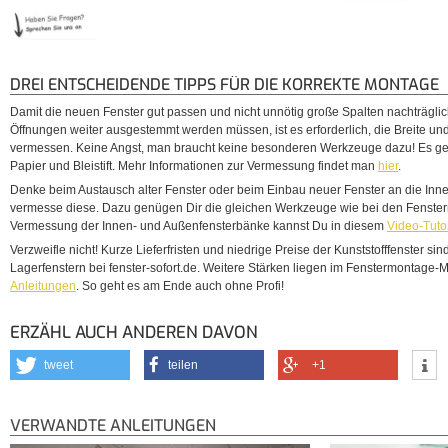
DREI ENTSCHEIDENDE TIPPS FÜR DIE KORREKTE MONTAGE
Damit die neuen Fenster gut passen und nicht unnötig große Spalten nachträgli
Öffnungen weiter ausgestemmt werden müssen, ist es erforderlich, die Breite un
vermessen. Keine Angst, man braucht keine besonderen Werkzeuge dazu! Es ge
Papier und Bleistift. Mehr Informationen zur Vermessung findet man
hier
.
Denke beim Austausch alter Fenster oder beim Einbau neuer Fenster an die In
vermesse diese. Dazu genügen Dir die gleichen Werkzeuge wie bei den Fenstern
Vermessung der Innen- und Außenfensterbänke kannst Du in diesem
Video-Tutor
Verzweifle nicht! Kurze Lieferfristen und niedrige Preise der Kunststofffenster sin
Lagerfenstern bei fenster-sofort.de. Weitere Stärken liegen im Fenstermontage
Anleitungen
. So geht es am Ende auch ohne Profi!
ERZÄHL AUCH ANDEREN DAVON
tweet
teilen
+1
VERWANDTE ANLEITUNGEN