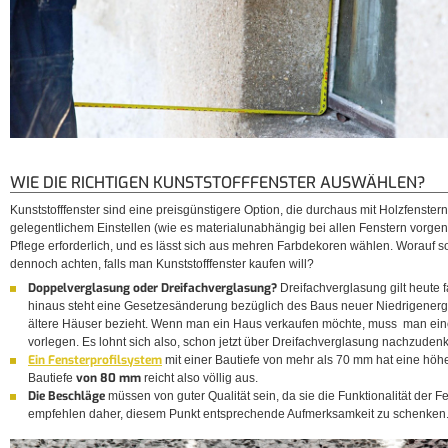
WIE DIE RICHTIGEN KUNSTSTOFFFENSTER AUSWÄHLEN?
Kunststofffenster sind eine preisgünstigere Option, die durchaus mit Holzfenster
gelegentlichem Einstellen (wie es materialunabhängig bei allen Fenstern vorge
Pflege erforderlich, und es lässt sich aus mehren Farbdekoren wählen. Worauf s
dennoch achten, falls man Kunststofffenster kaufen will?
Doppelverglasung oder Dreifachverglasung?
Dreifachverglasung gilt heute 
hinaus steht eine Gesetzesänderung bezüglich des Baus neuer Niedrigenergi
ältere Häuser bezieht. Wenn man ein Haus verkaufen möchte, muss man e
vorlegen. Es lohnt sich also, schon jetzt über Dreifachverglasung nachzuden
Ein Fensterprofilsystem
mit einer Bautiefe von mehr als 70 mm hat eine höher
von 80 mm
Bautiefe
reicht also völlig aus.
Die Beschläge
müssen von guter Qualität sein, da sie die Funktionalität der F
empfehlen daher, diesem Punkt entsprechende Aufmerksamkeit zu schenken