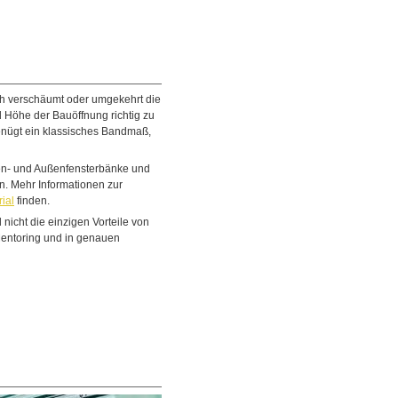
ch verschäumt oder umgekehrt die
d Höhe der Bauöffnung richtig zu
nügt ein klassisches Bandmaß,
nen- und Außenfensterbänke und
. Mehr Informationen zur
ial
finden.
d nicht die einzigen Vorteile von
-Mentoring und in genauen