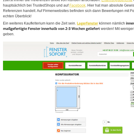
zuerst immer die Referenzen direkt von Kunden anschauen.
Erfahrungsberichte
hauptsächlich bei TrustedShops und auf
Facebook
. Hier hat man absolute Gewis
Referenzen handelt. Auf Firmenwebsites befinden sich dann Bewertungen mit Fot
echten Überblick!
Lagerfenster
inne
Ein weiteres Kaufkriterium kann die Zeit sein.
können nämlich
maßgefertigte Fenster innerhalb von 2-3 Wochen geliefert
werden! Mit weniger 
geben.