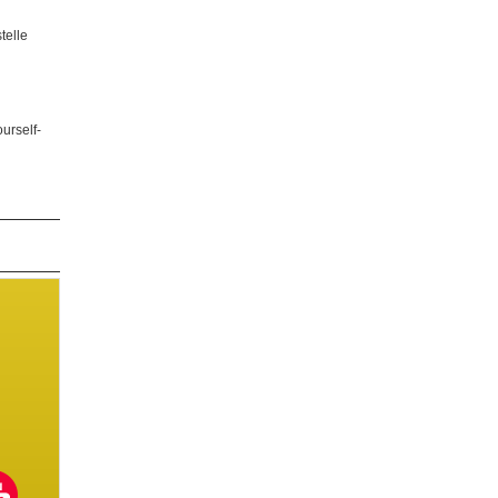
telle
…
urself-