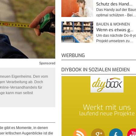
Schutz des Hand…
Das Handy auf der Baus
optimal schützen - Bei
BAUEN & WOHNEN
Wenn es etwas g…
Um das nächste Do-it-yo
Projekt umsetzen zu…
WERBUNG
Sponsored
DIYBOOK IN SOZIALEN MEDIEN
es neuen Eigenheims. Den vom
gen Verarbeitung ab. Doch
Online-Versandhandels für
age kann man selbst
Werkt mit uns
laufend neue Projekte
de gibt es Momente, in denen
ser kritischen Augenblicke ist die