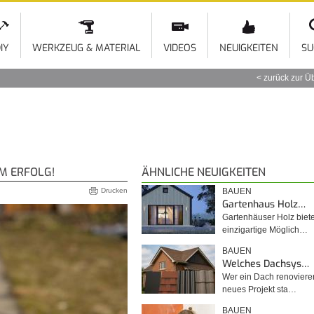
Direkt
zum
Inhalt
IY
WERKZEUG & MATERIAL
VIDEOS
NEUIGKEITEN
SU
zurück zur Ü
M ERFOLG!
ÄHNLICHE NEUIGKEITEN
Drucken
BAUEN
Gartenhaus Holz…
Gartenhäuser Holz biet
einzigartige Möglich…
BAUEN
Welches Dachsys…
Wer ein Dach renoviere
neues Projekt sta…
BAUEN