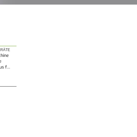
RÄTE
hine
e
us f…