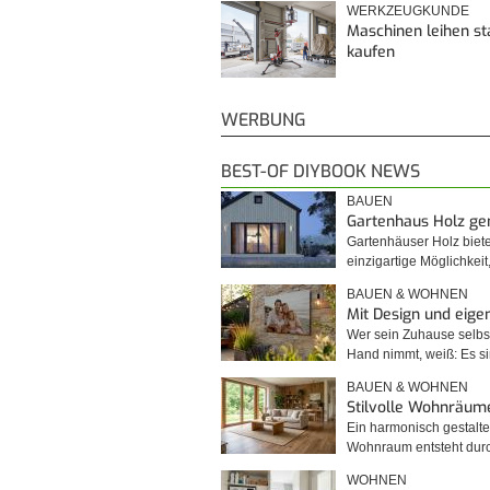
WERKZEUGKUNDE
Maschinen leihen st
kaufen
WERBUNG
BEST-OF DIYBOOK NEWS
BAUEN
Gartenhaus Holz g
Gartenhäuser Holz biet
einzigartige Möglichkei
BAUEN & WOHNEN
Mit Design und eig
Wer sein Zuhause selbst
Hand nimmt, weiß: Es 
BAUEN & WOHNEN
Stilvolle Wohnräum
Ein harmonisch gestalte
Wohnraum entsteht du
WOHNEN