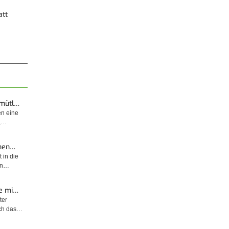
att
emütl…
en eine
t,…
enen…
 in die
sin…
e mi…
ter
rch das…