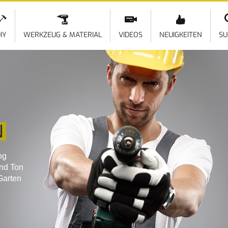
Direkt
zum
Inhalt
IY
WERKZEUG & MATERIAL
VIDEOS
NEUIGKEITEN
SU
N
ng
und Ton
Garten