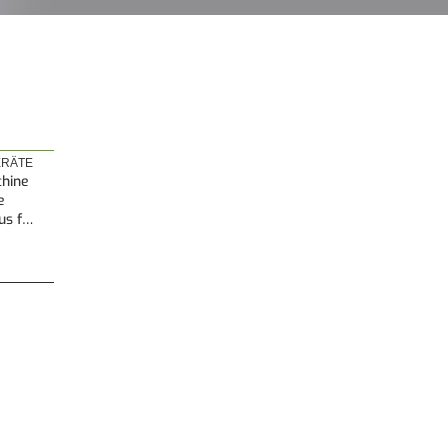
RÄTE
hine
e
us f…