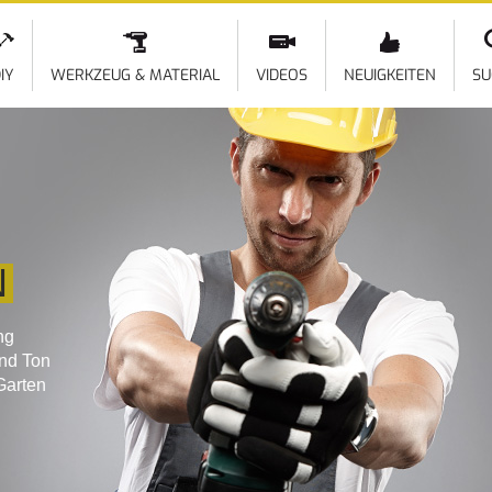
Direkt
zum
Inhalt
IY
WERKZEUG & MATERIAL
VIDEOS
NEUIGKEITEN
SU
N
ng
und Ton
Garten