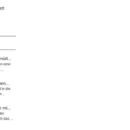
att
emütl…
en eine
t,…
enen…
 in die
sin…
e mi…
ter
rch das…