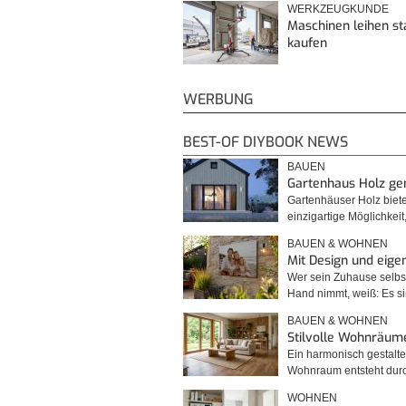
WERKZEUGKUNDE
Maschinen leihen st
kaufen
WERBUNG
BEST-OF DIYBOOK NEWS
BAUEN
Gartenhaus Holz g
Gartenhäuser Holz biet
einzigartige Möglichkei
BAUEN & WOHNEN
Mit Design und eig
Wer sein Zuhause selbst
Hand nimmt, weiß: Es 
BAUEN & WOHNEN
Stilvolle Wohnräum
Ein harmonisch gestalte
Wohnraum entsteht du
WOHNEN