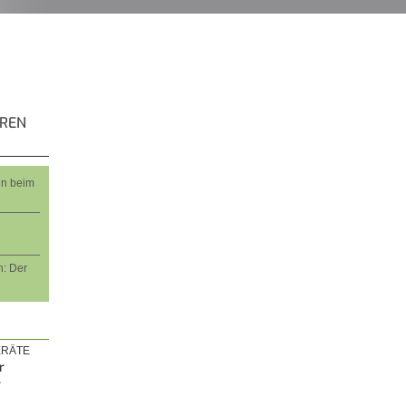
EREN
nn beim
: Der
RÄTE
r
r