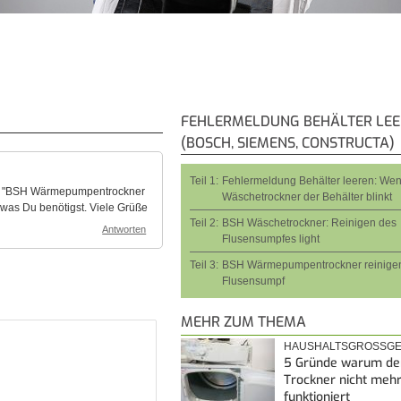
FEHLERMELDUNG BEHÄLTER LE
(BOSCH, SIEMENS, CONSTRUCTA)
Teil 1:
Fehlermeldung Behälter leeren: We
tung "BSH Wärmepumpentrockner
Wäschetrockner der Behälter blinkt
n was Du benötigst. Viele Grüße
Teil 2:
BSH Wäschetrockner: Reinigen des
Antworten
Flusensumpfes light
Teil 3:
BSH Wärmepumpentrockner reinigen
Flusensumpf
MEHR ZUM THEMA
HAUSHALTSGROSSGE
5 Gründe warum de
Trockner nicht meh
funktioniert