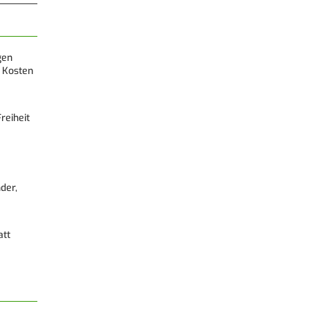
gen
 Kosten
reiheit
der,
att