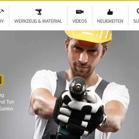
Direkt
zum
Inhalt
IY
WERKZEUG & MATERIAL
VIDEOS
NEUIGKEITEN
SU
N
ng
und Ton
Garten