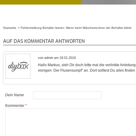
Startseite
Fehlermeldung Behälter leeren: Wenn beim Wäschetrockner der Behälter blinkt
Sie sind hier
AUF DAS KOMMENTAR ANTWORTEN
von admin am 18.01.2016
Hallo Markus, sieh Dir doch bitte mal die verlinkte Anlei
reinigen: Der Flusensumpf" an. Dort solltest Du alles finde
Dein Name
Kommentar
*