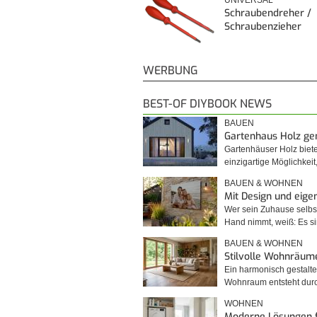
UNIVERSAL
Schraubendreher /
Schraubenzieher
WERBUNG
BEST-OF DIYBOOK NEWS
BAUEN
Gartenhaus Holz g
Gartenhäuser Holz biet
einzigartige Möglichkei
BAUEN & WOHNEN
Mit Design und eig
Wer sein Zuhause selbst
Hand nimmt, weiß: Es 
BAUEN & WOHNEN
Stilvolle Wohnräum
Ein harmonisch gestalte
Wohnraum entsteht du
WOHNEN
Moderne Lösungen 