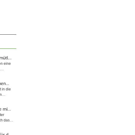
emütl…
en eine
t,…
enen…
 in die
sin…
e mi…
ter
rch das…
für d…