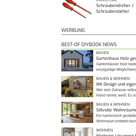
UNIVERSAL
Schraubendreher /
Schraubenzieher
WERBUNG
BEST-OF DIYBOOK NEWS
BAUEN
Gartenhaus Holz g
Gartenhäuser Holz biet
einzigartige Möglichkei
BAUEN & WOHNEN
Mit Design und eig
Wer sein Zuhause selbst
Hand nimmt, weiß: Es 
BAUEN & WOHNEN
Stilvolle Wohnräum
Ein harmonisch gestalte
Wohnraum entsteht du
WOHNEN
Moderne Lösungen 