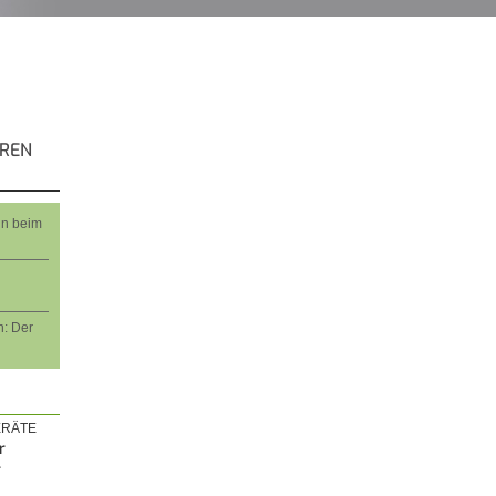
EREN
nn beim
: Der
RÄTE
r
r