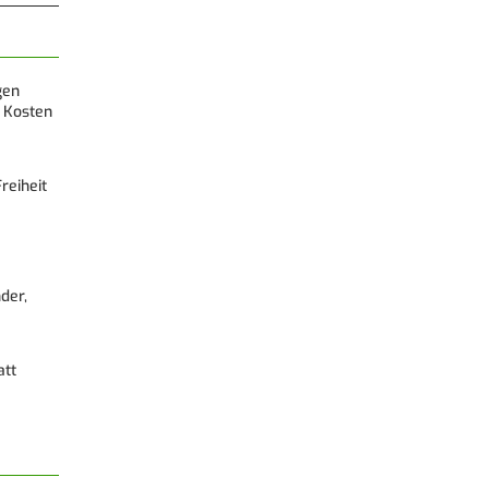
gen
 Kosten
reiheit
der,
att