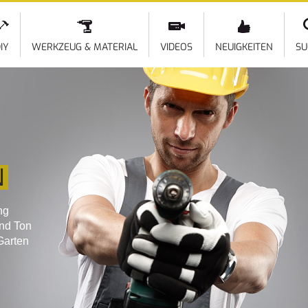
Direkt
zum
Inhalt
IY
WERKZEUG & MATERIAL
VIDEOS
NEUIGKEITEN
SU
N
ng
und Ton
Garten