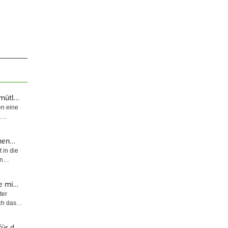
emütl…
en eine
t,…
enen…
 in die
sin…
e mi…
ter
rch das…
für d…