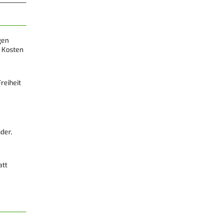
gen
 Kosten
reiheit
der,
att