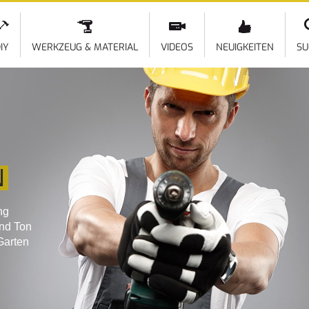
Direkt
zum
Inhalt
IY
WERKZEUG & MATERIAL
VIDEOS
NEUIGKEITEN
SU
N
ng
und Ton
Garten