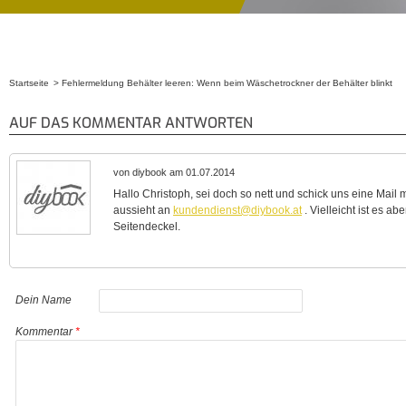
Startseite
Fehlermeldung Behälter leeren: Wenn beim Wäschetrockner der Behälter blinkt
Sie sind hier
AUF DAS KOMMENTAR ANTWORTEN
von diybook am 01.07.2014
Hallo Christoph, sei doch so nett und schick uns eine Mail m
aussieht an
kundendienst@diybook.at
. Vielleicht ist es ab
Seitendeckel.
Dein Name
Kommentar
*