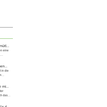
emütl…
en eine
t,…
enen…
 in die
sin…
e mi…
ter
rch das…
für d…