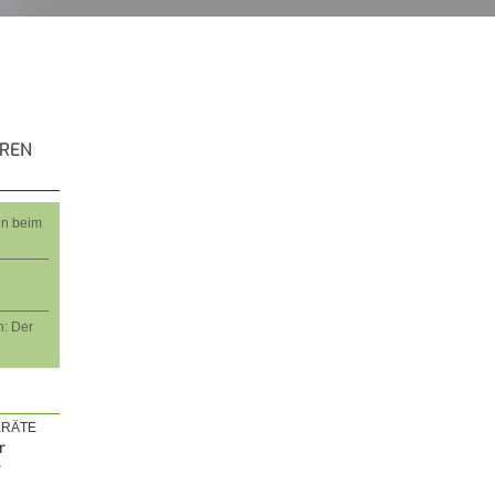
EREN
nn beim
: Der
RÄTE
r
r