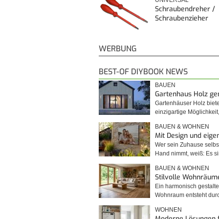
UNIVERSAL
Schraubendreher /
Schraubenzieher
WERBUNG
BEST-OF DIYBOOK NEWS
BAUEN
Gartenhaus Holz g
Gartenhäuser Holz biet
einzigartige Möglichkei
BAUEN & WOHNEN
Mit Design und eig
Wer sein Zuhause selbst
Hand nimmt, weiß: Es 
BAUEN & WOHNEN
Stilvolle Wohnräum
Ein harmonisch gestalte
Wohnraum entsteht du
WOHNEN
Moderne Lösungen 