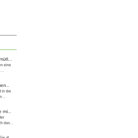
emütl…
en eine
t,…
enen…
 in die
sin…
e mi…
ter
rch das…
für d…