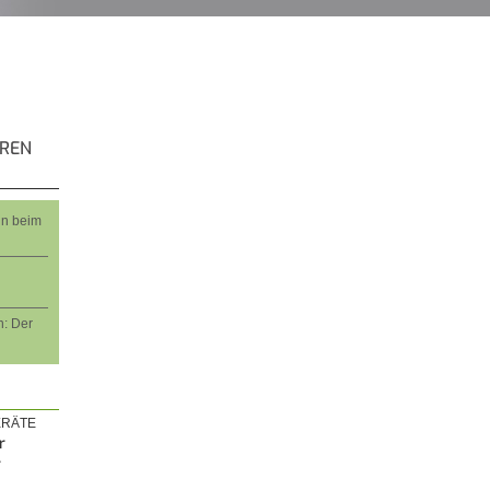
EREN
nn beim
: Der
RÄTE
r
r