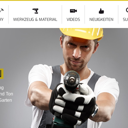
Direkt
zum
Inhalt
IY
WERKZEUG & MATERIAL
VIDEOS
NEUIGKEITEN
SU
N
ng
und Ton
Garten