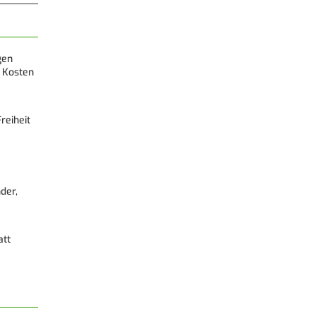
gen
 Kosten
reiheit
der,
att