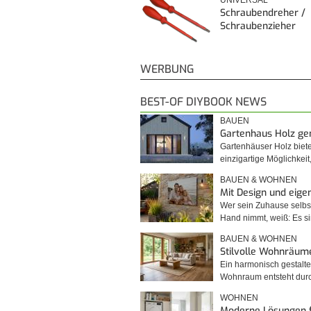
UNIVERSAL
Schraubendreher /
Schraubenzieher
WERBUNG
BEST-OF DIYBOOK NEWS
BAUEN
Gartenhaus Holz g
Gartenhäuser Holz biet
einzigartige Möglichkei
BAUEN & WOHNEN
Mit Design und eig
Wer sein Zuhause selbst
Hand nimmt, weiß: Es 
BAUEN & WOHNEN
Stilvolle Wohnräum
Ein harmonisch gestalte
Wohnraum entsteht du
WOHNEN
Moderne Lösungen 