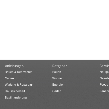
Anleitungen
Ratgeber
Servi
Bauen & Renovieren
Bauen
Neuigk
Garten
Wohnen
Newsle
Wartung & Reparatur
Energie
Feeds
Haussicherheit
Garten
Fanarti
Baufinanzierung