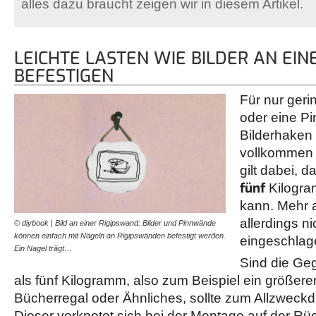
alles dazu braucht zeigen wir in diesem Artikel.
LEICHTE LASTEN WIE BILDER AN EI
BEFESTIGEN
Für nur geri
oder eine P
Bilderhaken
vollkommen 
gilt dabei, d
fünf
Kilogra
kann. Mehr a
allerdings n
© diybook | Bild an einer Rigipswand: Bilder und Pinnwände
können einfach mit Nägeln an Rigipswänden befestigt werden.
eingeschlag
Ein Nagel trägt…
Sind die Ge
als fünf Kilogramm, also zum Beispiel ein größere
Bücherregal oder Ähnliches, sollte zum Allzweckd
Dieser verknotet sich bei der Montage auf der Rüc