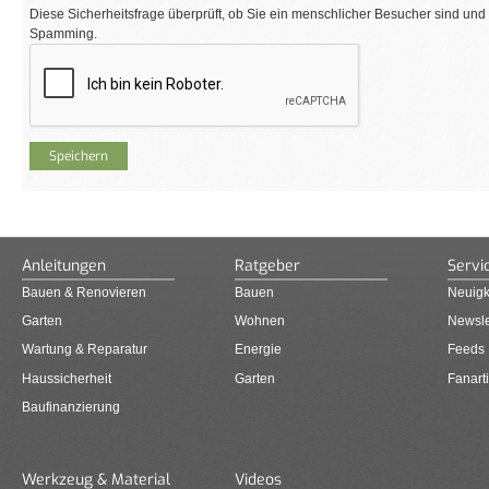
Diese Sicherheitsfrage überprüft, ob Sie ein menschlicher Besucher sind und
Spamming.
Anleitungen
Ratgeber
Servi
Bauen & Renovieren
Bauen
Neuigk
Garten
Wohnen
Newsle
Wartung & Reparatur
Energie
Feeds
Haussicherheit
Garten
Fanarti
Baufinanzierung
Werkzeug & Material
Videos