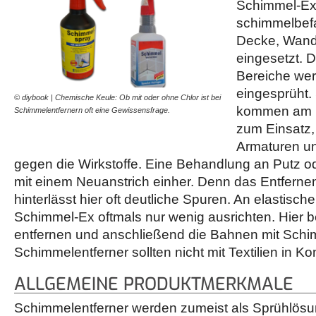
Schimmel-Ex 
schimmelbefa
Decke, Wand
eingesetzt. D
Bereiche wer
eingesprüht.
© diybook | Chemische Keule: Ob mit oder ohne Chlor ist bei
kommen am 
Schimmelentfernern oft eine Gewissensfrage.
zum Einsatz,
Armaturen un
gegen die Wirkstoffe. Eine Behandlung an Putz o
mit einem Neuanstrich einher. Denn das Entfern
hinterlässt hier oft deutliche Spuren. An elastisc
Schimmel-Ex oftmals nur wenig ausrichten. Hier 
entfernen und anschließend die Bahnen mit Schi
Schimmelentferner sollten nicht mit Textilien in 
ALLGEMEINE PRODUKTMERKMALE
Schimmelentferner werden zumeist als Sprühlösun