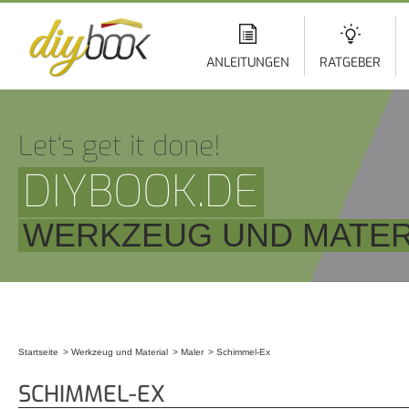
Di
z
In
ANLEITUNGEN
RATGEBER
Let‘s get it done!
DIYBOOK.DE
WERKZEUG UND MATER
Startseite
Werkzeug und Material
Maler
Schimmel-Ex
Sie sind hier
SCHIMMEL-EX