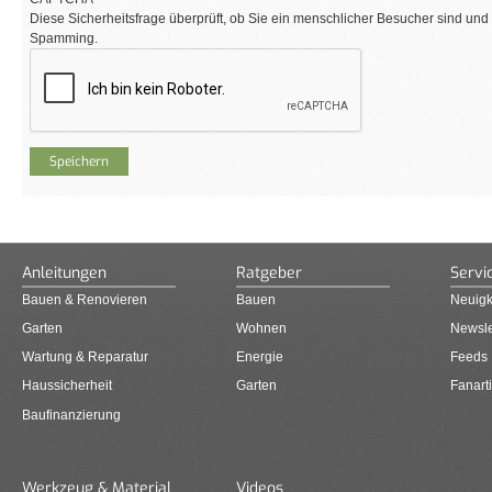
Diese Sicherheitsfrage überprüft, ob Sie ein menschlicher Besucher sind und
Spamming.
Anleitungen
Ratgeber
Servi
Bauen & Renovieren
Bauen
Neuigk
Garten
Wohnen
Newsle
Wartung & Reparatur
Energie
Feeds
Haussicherheit
Garten
Fanarti
Baufinanzierung
Werkzeug & Material
Videos