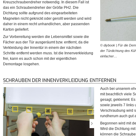
Kreuzschraubendreher notwendig. In diesem Fall ist
das ein Schraubendreher der Größe PH2. Die
Dichtung sollte aufgrund des eingearbeiteten
Magneten nicht geknickt oder gerollt werden und wird
daher in einem recht unhandlichen, aber passenden
Karton geliefert.
Zur Vorbereitung werden die Lebensmittel sowie die
Fächer aus der Tür ausgeräumt bzw. entfernt, da die
© diybook | Für die De
Verkleidung der Innentür in einem der nächsten
der Türdichtung des Küh
Schritte entfernt werden muss. Ist die Innenverkleidung
einfacher…
frei, kann es auch schon mit der eigentlichen
Demontage losgehen.
SCHRAUBEN DER INNENVERKLEIDUNG ENTFERNEN
Auch bei unserem eher
mit beachtlich viele 
gesagt, geklemmt. Es
sowie jeweils 7 links
Verschraubung wird si
rundherum auch gut a
Begonnen wird mit de
Wird die Dichtung mi
können die Schrauben