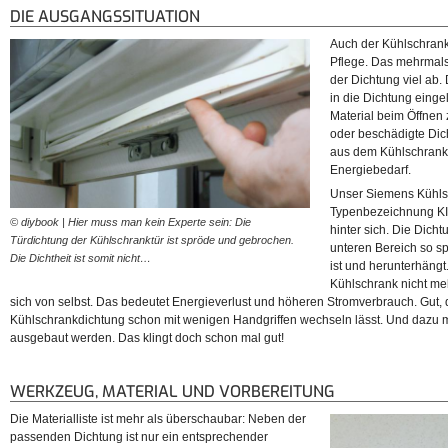
DIE AUSGANGSSITUATION
Auch der Kühlschrank
Pflege. Das mehrmals 
der Dichtung viel ab
in die Dichtung einge
Material beim Öffnen
oder beschädigte Dicht
aus dem Kühlschrank
Energiebedarf.
Unser Siemens Kühls
Typenbezeichnung KI
© diybook | Hier muss man kein Experte sein: Die
hinter sich. Die Dicht
Türdichtung der Kühlschranktür ist spröde und gebrochen.
unteren Bereich so sp
Die Dichtheit ist somit nicht…
ist und herunterhäng
Kühlschrank nicht mehr
sich von selbst. Das bedeutet Energieverlust und höheren Stromverbrauch. Gut, 
Kühlschrankdichtung schon mit wenigen Handgriffen wechseln lässt. Und dazu m
ausgebaut werden. Das klingt doch schon mal gut!
WERKZEUG, MATERIAL UND VORBEREITUNG
Die Materialliste ist mehr als überschaubar: Neben der
passenden Dichtung ist nur ein entsprechender