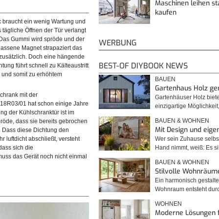
Maschinen leihen st
kaufen
 braucht ein wenig Wartung und
tägliche Öffnen der Tür verlangt
. Das Gummi wird spröde und der
WERBUNG
lassene Magnet strapaziert das
 zusätzlich. Doch eine hängende
BEST-OF DIYBOOK NEWS
ung führt schnell zu Kälteaustritt
 und somit zu erhöhtem
BAUEN
Gartenhaus Holz g
chrank mit der
Gartenhäuser Holz biet
18R03/01 hat schon einige Jahre
einzigartige Möglichkei
ung der Kühlschranktür ist im
BAUEN & WOHNEN
röde, dass sie bereits gebrochen
Mit Design und eig
t. Dass diese Dichtung den
Wer sein Zuhause selbst
 luftdicht abschließt, versteht
Hand nimmt, weiß: Es 
dass sich die
uss das Gerät noch nicht einmal
BAUEN & WOHNEN
Stilvolle Wohnräum
Ein harmonisch gestalte
Wohnraum entsteht du
WOHNEN
Moderne Lösungen 