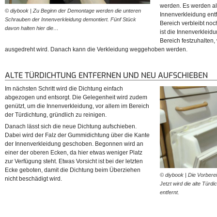
werden. Es werden al
© diybook | Zu Beginn der Demontage werden die unteren
© diybook | Im nächsten Schr
Innenverkleidung entf
Schrauben der Innenverkleidung demontiert. Fünf Stück
Schrauben der Innenverklei
Bereich verbleibt noch
davon halten hier die…
müssen jeweils links und…
ist die Innenverkleid
Bereich festzuhalten,
ausgedreht wird. Danach kann die Verkleidung weggehoben werden.
ALTE TÜRDICHTUNG ENTFERNEN UND NEU AUFSCHIEBEN
Im nächsten Schritt wird die Dichtung einfach
abgezogen und entsorgt. Die Gelegenheit wird zudem
genützt, um die Innenverkleidung, vor allem im Bereich
der Türdichtung, gründlich zu reinigen.
Danach lässt sich die neue Dichtung aufschieben.
Dabei wird der Falz der Gummidichtung über die Kante
der Innenverkleidung geschoben. Begonnen wird an
einer der oberen Ecken, da hier etwas weniger Platz
zur Verfügung steht. Etwas Vorsicht ist bei der letzten
Ecke geboten, damit die Dichtung beim Überziehen
© diybook | Die Vorber
nicht beschädigt wird.
Jetzt wird die alte Tür
entfernt.