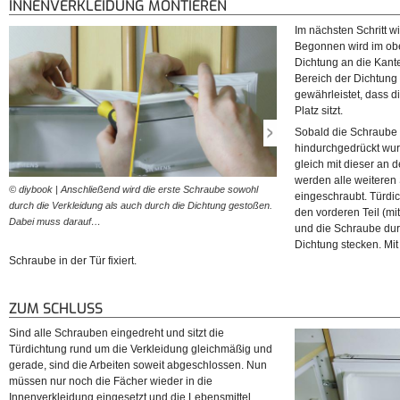
INNENVERKLEIDUNG MONTIEREN
Im nächsten Schritt w
Begonnen wird im obe
Dichtung an die Kant
Bereich der Dichtung 
gewährleistet, dass d
Platz sitzt.
Sobald die Schraube 
hindurchgedrückt wur
gleich mit dieser an 
werden alle weiteren
© diybook | Anschließend wird die erste Schraube sowohl
© diybook | Die gerade dur
eingeschraubt. Türdic
durch die Verkleidung als auch durch die Dichtung gestoßen.
Schraube wird gleich dazu v
den vorderen Teil (m
Dabei muss darauf…
an der Tür zu fixieren.
und die Schraube dur
Dichtung stecken. Mi
Schraube in der Tür fixiert.
ZUM SCHLUSS
Sind alle Schrauben eingedreht und sitzt die
Türdichtung rund um die Verkleidung gleichmäßig und
gerade, sind die Arbeiten soweit abgeschlossen. Nun
müssen nur noch die Fächer wieder in die
Innenverkleidung eingesetzt und die Lebensmittel