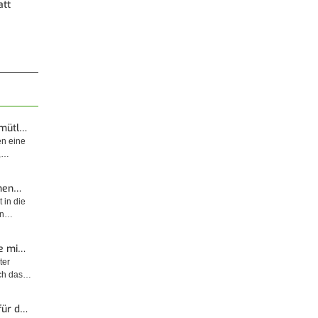
att
emütl…
en eine
t,…
enen…
 in die
sin…
e mi…
ter
rch das…
für d…