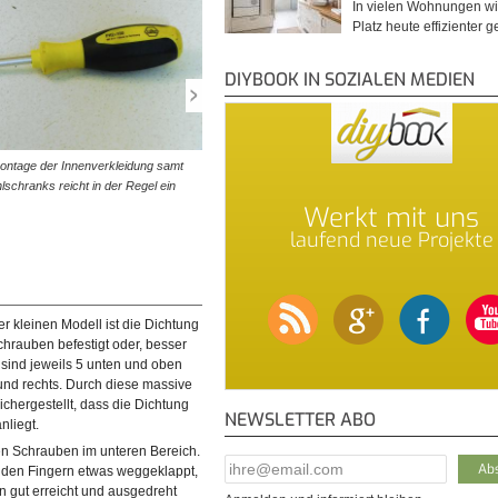
In vielen Wohnungen wi
Platz heute effizienter 
DIYBOOK IN SOZIALEN MEDIEN
montage der Innenverkleidung samt
© diybook | Die Verpackung der Türdichtung ist etwas
lschranks reicht in der Regel ein
sperrig. Das ist jedoch notwendig, denn die Dichtung so
nicht geknickt oder…
Werkt mit uns
laufend neue Projekte
 kleinen Modell ist die Dichtung
Schrauben befestigt oder, besser
 sind jeweils 5 unten und oben
 und rechts. Durch diese massive
chergestellt, dass die Dichtung
NEWSLETTER ABO
nliegt.
n Schrauben im unteren Bereich.
E-Mail Addresse
*
t den Fingern etwas weggeklappt,
 gut erreicht und ausgedreht