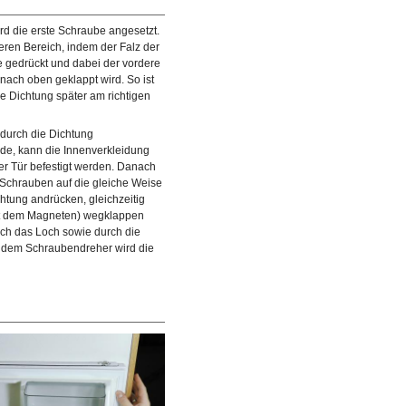
ird die erste Schraube angesetzt.
ren Bereich, indem der Falz der
e gedrückt und dabei der vordere
nach oben geklappt wird. So ist
ie Dichtung später am richtigen
durch die Dichtung
de, kann die Innenverkleidung
der Tür befestigt werden. Danach
 Schrauben auf die gleiche Weise
ch die Dichtung gestoßenen
© diybook | Danach werden alle weiteren Schrauben
htung andrücken, gleichzeitig
erwendet, die Innenverkleidung
nacheinander eingeschraubt. Dabei ist erneut an jeder
it dem Magneten) wegklappen
Position darauf zu achten, dass der…
ch das Loch sowie durch die
t dem Schraubendreher wird die