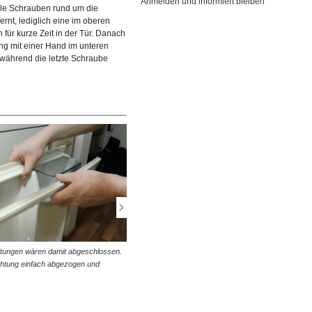
Anmelden und informiert bleiben
le Schrauben rund um die
itt werden die seitlichen
© diybook | Auch die Schrauben in den Ecken der
ernt, lediglich eine im oberen
dung ausgedreht. Sieben Stück
Verkleidung werden mit Hilfe des Schraubendrehers
 für kurze Zeit in der Tür. Danach
ausgedreht und entfernt. Eine der oberen…
ung mit einer Hand im unteren
 während die letzte Schraube
eitungen wären damit abgeschlossen.
© diybook | Das Entfernen der Türdichtung kann zugle
dichtung einfach abgezogen und
genutzt werden, um die Innenseite der Tür gründlich z
reinigen. Denn im laufenden…