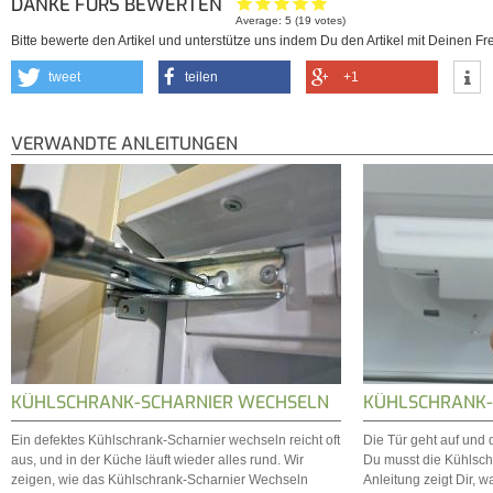
DANKE FÜRS BEWERTEN
Average:
5
(
19
votes)
Bitte bewerte den Artikel und unterstütze uns indem Du den Artikel mit Deinen Fre
tweet
teilen
+1
VERWANDTE ANLEITUNGEN
KÜHLSCHRANK-SCHARNIER WECHSELN
KÜHLSCHRANK
Ein defektes Kühlschrank-Scharnier wechseln reicht oft
Die Tür geht auf und d
aus, und in der Küche läuft wieder alles rund. Wir
Du musst die Kühlsc
zeigen, wie das Kühlschrank-Scharnier Wechseln
Anleitung zeigt Dir, wa