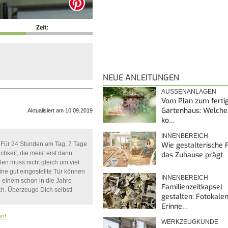
Zeit:
NEUE ANLEITUNGEN
AUSSENANLAGEN
Vom Plan zum ferti
Gartenhaus: Welche
Aktualisiert am 10.09.2019
ko…
INNENBEREICH
Wie gestalterische F
 Für 24 Stunden am Tag, 7 Tage
hkeit, die meist erst dann
das Zuhause prägt
len muss nicht gleich um viel
ne gut eingestellte Tür können
INNENBEREICH
ei einem schon in die Jahre
Familienzeitkapsel
ch. Überzeuge Dich selbst!
gestalten: Fotokalen
Erinne…
an!
WERKZEUGKUNDE