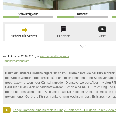
Schwierigkeit:
Kosten:
Schritt für Schritt
Bildreihe
Video
von Lukas am 26.02.2018, in
Wartung und Reparatur
Haushaltsgroßgeräte
Kaum ein anderes Haushaltsgerät ist so im Dauereinsatz wie der Kühlschrank.
die Woche werden Lebensmittel kühl und frisch gehalten. Eine Selbstverständlic
geschätzt wird, wenn der Kühlschrank den Dienst verweigert. Aber in vielen Fäl
Geld ein neues Gerät angeschafft werden. Schon eine neue Türdichtung und ei
beim Energiesparen helfen. Also zeigen wir Dir in dieser Anleitung, wie sich b
gekommenen Gerät die Kühlschrankdichtung wechseln lässt. Es ist recht einfa
Lange Romane sind nicht dein Ding? Dann schau Dir doch unser Video 