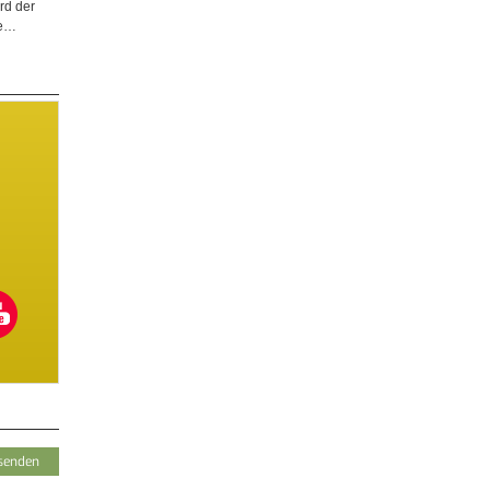
rd der
ge…
© diybook | Bevor die Demontage der Innenverkleidung
llte
beginnen kann, werden noch die Fächer der Tür ausgeräumt
und ausgehängt.