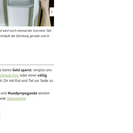
d wird noch einmal der korrekte Sitz
© diybook | Natürlich werden die Fächer für die Lebens
Verläuft die Dichtung gerade und in
nach der erfolgreichen Reparatur wieder eingehängt u
einsortiert.
Geld sparst
es bares
, vergiss uns
völlig
chraub-Doc
oder einer
, Dir mit Rat und Tat zur Seite zu
Mundpropaganda
n und
wissen
Seite
Sponsoring
.