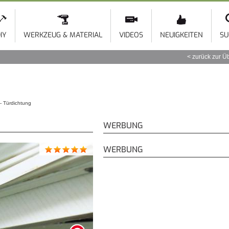
Direkt
zum
Inhalt
IY
WERKZEUG & MATERIAL
VIDEOS
NEUIGKEITEN
SU
zurück zur Ü
- Türdichtung
WERBUNG
WERBUNG