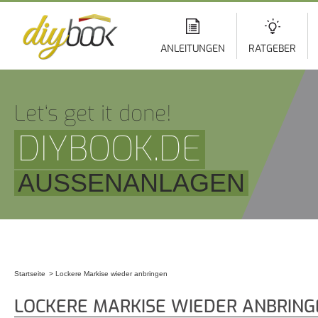
Di
z
In
ANLEITUNGEN
RATGEBER
Let‘s get it done!
DIYBOOK.DE
AUSSENANLAGEN
Startseite
Lockere Markise wieder anbringen
Sie sind hier
LOCKERE MARKISE WIEDER ANBRING