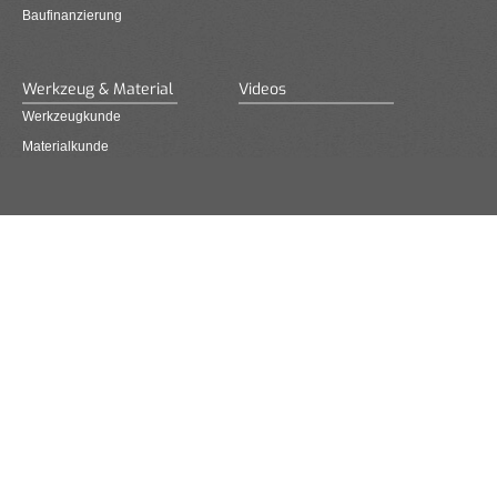
Baufinanzierung
Werkzeug & Material
Videos
Werkzeugkunde
Materialkunde