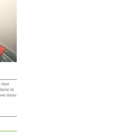
. Aber
erial ist
hrer daran