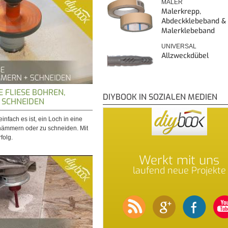
MALER
Malerkrepp,
Abdeckklebeband &
Malerklebeband
UNIVERSAL
Allzweckdübel
NE FLIESE BOHREN,
DIYBOOK IN SOZIALEN MEDIEN
SCHNEIDEN
infach es ist, ein Loch in eine
 hämmern oder zu schneiden. Mit
folg.
Werkt mit uns
laufend neue Projekte