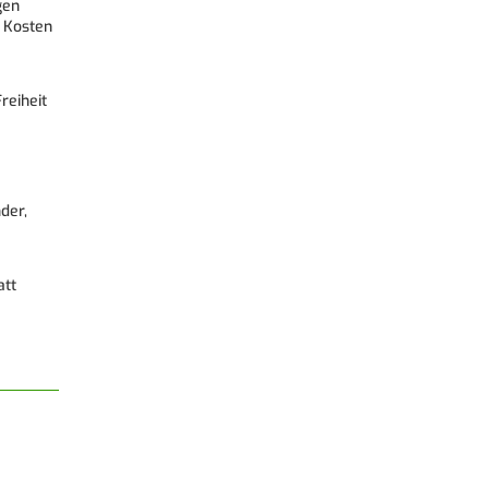
gen
 Kosten
reiheit
der,
att