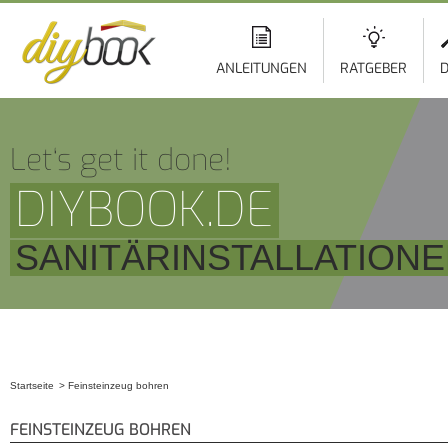
ANLEITUNGEN
RATGEBER
D
Let‘s get it done!
DIYBOOK.DE
SANITÄRINSTALLATION
Startseite
Feinsteinzeug bohren
Sie sind hier
FEINSTEINZEUG BOHREN