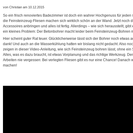
von Christian am 10.12.2015
So ein frisch renoviertes Badezimmer ist doch ein wahrer Hochgenuss für jeden
die Feinsteinzeug-Fliesen machen sich wirklich schön an der Wand. Jetzt noch d
Accessoires anbringen und alles ist fertig. Allerdings – wie sich herausstellt, gibt
ein kleines Problem: Der Betonbohrer macht leider beim Feinsteinzeug-Bohren nich
Hier scheint guter Rat teuer. Glücklicherweise lässt sich der Bohrer noch etwas 
dank! Und auch an die Wasserkühlung hatten wir bislang nicht gedacht. Also noc
zeigen in dieser Video-Anleitung, wie sich Feinsteinzeug bohren lässt, ohne ein 
Alles, was es dazu braucht, ist etwas Vorplanung und das richtige Werkzeug. De
Arbeiten nie vergessen: Bei verlegten Fliesen gibt es nur eine Chance! Danach wir
machen!