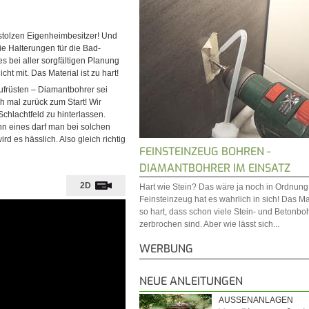
 stolzen Eigenheimbesitzer! Und
ie Halterungen für die Bad-
 es bei aller sorgfältigen Planung
t mit. Das Material ist zu hart!
aufrüsten – Diamantbohrer sei
h mal zurück zum Start! Wir
Schlachtfeld zu hinterlassen.
nn eines darf man bei solchen
d es hässlich. Also gleich richtig
FEINSTEINZEUG BOHREN -
DIAMANTBOHRER IM EINSATZ
2D
Hart wie Stein? Das wäre ja noch in Ordnung
Feinsteinzeug hat es wahrlich in sich! Das Mat
so hart, dass schon viele Stein- und Betonbo
zerbrochen sind. Aber wie lässt sich...
WERBUNG
NEUE ANLEITUNGEN
AUSSENANLAGEN