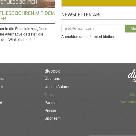
FLIESE BOHREN MIT DEM
NEWSLETTER ABO
FER
E-Mail Addresse
*
er in die Feinsteinzeugfliese
e Alternative getestet: die
Anmelden und informiert bleiben
 den Winkelschleifer!
diybook
ten
Über uns
er
Unsere Autoren
Bil
Jobs
Datenschut
el
Partner
Presse
Sponsern