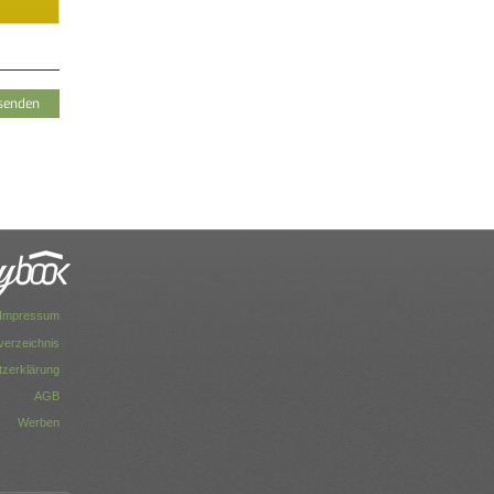
Impressum
dverzeichnis
zerklärung
AGB
Werben