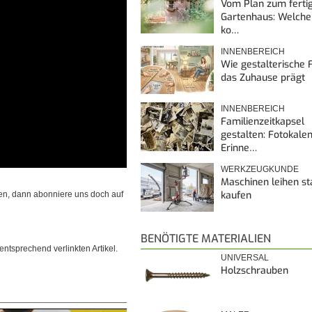
Vom Plan zum ferti
Gartenhaus: Welche
ko…
INNENBEREICH
Wie gestalterische F
das Zuhause prägt
INNENBEREICH
Familienzeitkapsel
gestalten: Fotokalen
Erinne…
WERKZEUGKUNDE
Maschinen leihen st
kaufen
en, dann abonniere uns doch auf
BENÖTIGTE MATERIALIEN
ntsprechend verlinkten Artikel.
UNIVERSAL
Holzschrauben