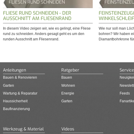
FLIESE RUND SCHNEIDEN - DER
FEINSTEINZEUG
AUSSCHNITT AM FLIESENRAND
WINKELSCHLEI
In diesem Video zeigen wir, wie es gelingt, eine Fliese
Wie nur soll man Löch
rund zu schneiden. Anders gesagt geht es um den
bohren? Wir haben ein
runden Ausschnitt am Fliesenrand.
Diamantbohrkrone für
Anleitungen
Ratgeber
Service
Bauen & Renovieren
Bauen
Neuigkei
Garten
Wohnen
Newslett
Wartung & Reparatur
Energie
Feeds
Haussicherheit
Garten
Fanartik
Baufinanzierung
Werkzeug & Material
Videos