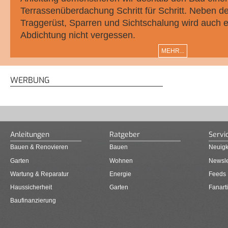
Terrassenüberdachung Schritt für Schritt. Neben 
Traggerüst, Sparren und Sichtschalung wird auch
Abdichtung nicht vergessen.
MEHR...
WERBUNG
Anleitungen
Ratgeber
Servi
Bauen & Renovieren
Bauen
Neuigk
Garten
Wohnen
Newsle
Wartung & Reparatur
Energie
Feeds
Haussicherheit
Garten
Fanarti
Baufinanzierung