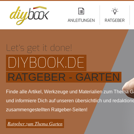
Di
z
In
ANLEITUNGEN
RATGEBER
Let‘s get it done!
DIYBOOK.DE
RATGEBER - GARTEN
Finde alle Artikel, Werkzeuge und Materialien zum Thema G
und informiere Dich auf unseren übersichtlich und redaktione
zusammengestellten Ratgeber-Seiten!
Ratgeber zum Thema Garten