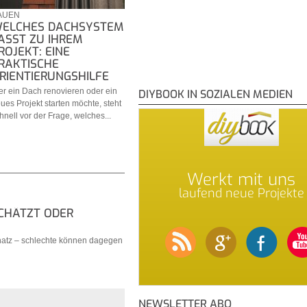
AUEN
ELCHES DACHSYSTEM
ASST ZU IHREM
ROJEKT: EINE
RAKTISCHE
RIENTIERUNGSHILFE
r ein Dach renovieren oder ein
DIYBOOK IN SOZIALEN MEDIEN
ues Projekt starten möchte, steht
hnell vor der Frage, welches...
Werkt mit uns
laufend neue Projekte
SCHÄTZT ODER
hatz – schlechte können dagegen
NEWSLETTER ABO