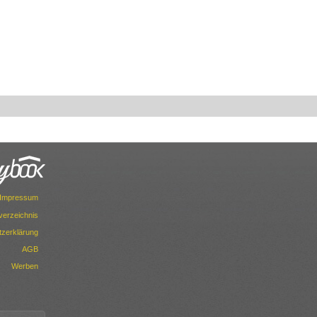
Impressum
dverzeichnis
zerklärung
AGB
Werben