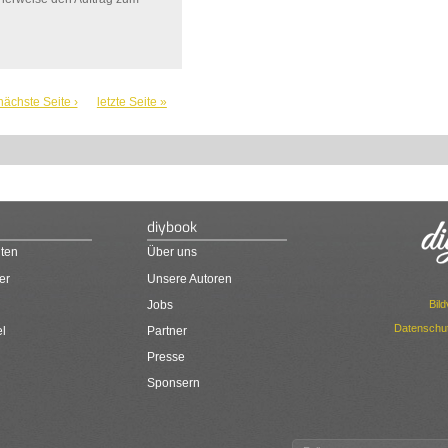
nächste Seite ›
letzte Seite »
diybook
ten
Über uns
er
Unsere Autoren
Bil
Jobs
Datenschut
el
Partner
Presse
Sponsern