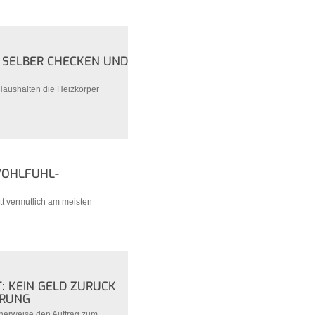
 SELBER CHECKEN UND
Haushalten die Heizkörper
WOHLFÜHL-
t vermutlich am meisten
 KEIN GELD ZURÜCK
ERUNG
herweise den Auftrag zum