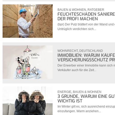
BAUEN & WOHNEN
,
RATGEBER
FEUCHTESCHÄDEN SANIEREN
DER PROFI MACHEN
(bpr) Der Putz blättert von der Wand und e
Untrüglich verdichten sich...
WOHNRECHT
,
DEUTSCHLAND
IMMOBILIEN: WARUM KÄUFE
VERSICHERUNGSSCHUTZ P
Der Erwerber einer Immobilie kann sich n
Verkäufer auch für die Zeit...
ENERGIE
,
BAUEN & WOHNEN
3 GRÜNDE, WARUM EINE G
WICHTIG IST
Im Winter gilt es, sich ausreichend einz
einzufangen. Warm anziehen...