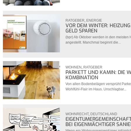
RATGEBER
,
ENERGIE
VOR DEM WINTER: HEIZUNG
GELD SPAREN
(bpr) Ab Oktober werden in den meisten 
angestellt. Manchmal beginnt die...
WOHNEN
,
RATGEBER
PARKETT UND KAMIN: DIE 
KOMBINATION
Von allen Bodenbelägen versprüht Parket
Wohlfühl-Flair im Haus. Unschlagbar...
WOHNRECHT
,
DEUTSCHLAND
EIGENTÜMERGEMEINSCHAFT:
BEI EIGENMÄCHTIGER SANI
Wenn ein Wohnungseigentümer irrtümlic