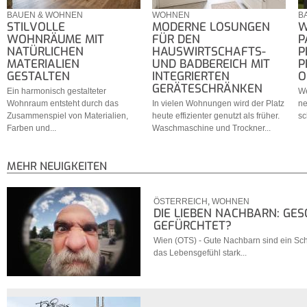
BAUEN & WOHNEN
WOHNEN
B
STILVOLLE
MODERNE LÖSUNGEN
W
WOHNRÄUME MIT
FÜR DEN
P
NATÜRLICHEN
HAUSWIRTSCHAFTS-
P
MATERIALIEN
UND BADBEREICH MIT
P
GESTALTEN
INTEGRIERTEN
O
GERÄTESCHRÄNKEN
Ein harmonisch gestalteter
We
Wohnraum entsteht durch das
In vielen Wohnungen wird der Platz
ne
Zusammenspiel von Materialien,
heute effizienter genutzt als früher.
sc
Farben und...
Waschmaschine und Trockner...
MEHR NEUIGKEITEN
ÖSTERREICH
,
WOHNEN
DIE LIEBEN NACHBARN: GE
GEFÜRCHTET?
Wien (OTS) - Gute Nachbarn sind ein Sc
das Lebensgefühl stark...