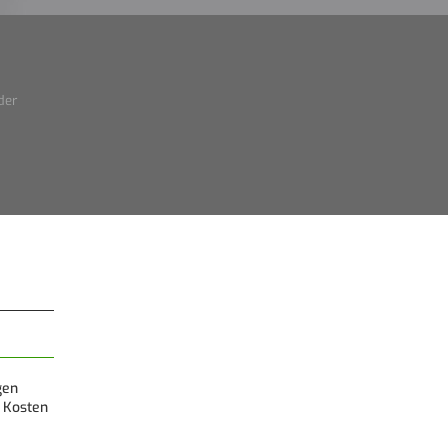
der
gen
 Kosten