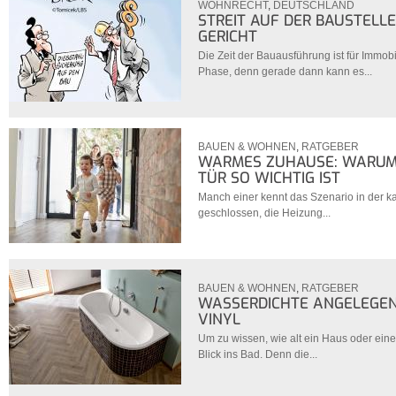
WOHNRECHT
,
DEUTSCHLAND
STREIT AUF DER BAUSTELL
GERICHT
Die Zeit der Bauausführung ist für Immob
Phase, denn gerade dann kann es...
BAUEN & WOHNEN
,
RATGEBER
WARMES ZUHAUSE: WARUM 
TÜR SO WICHTIG IST
Manch einer kennt das Szenario in der kal
geschlossen, die Heizung...
BAUEN & WOHNEN
,
RATGEBER
WASSERDICHTE ANGELEGEN
VINYL
Um zu wissen, wie alt ein Haus oder eine
Blick ins Bad. Denn die...