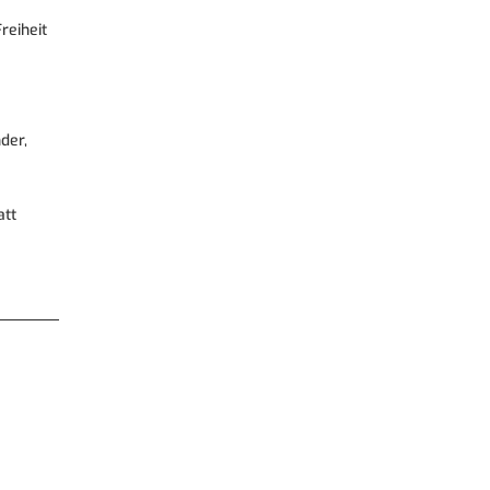
reiheit
der,
att