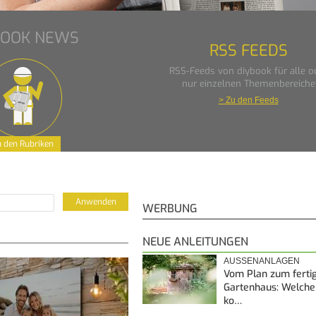
BOOK NEWS
RSS FEEDS
RSS-Feeds von diybook für alle o
nur einzelnen Themenbereiche
> Zu den Feeds
 den Rubriken
WERBUNG
NEUE ANLEITUNGEN
AUSSENANLAGEN
Vom Plan zum ferti
Gartenhaus: Welche
ko…