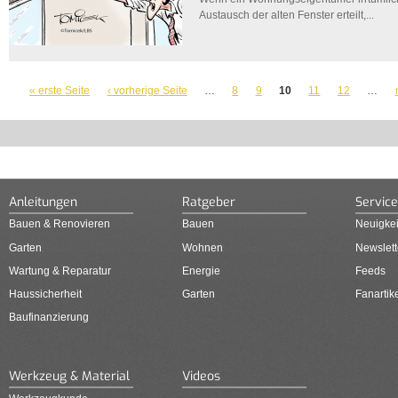
Austausch der alten Fenster erteilt,...
SEITEN
« erste Seite
‹ vorherige Seite
…
8
9
10
11
12
…
Anleitungen
Ratgeber
Service
Bauen & Renovieren
Bauen
Neuigkei
Garten
Wohnen
Newslett
Wartung & Reparatur
Energie
Feeds
Haussicherheit
Garten
Fanartik
Baufinanzierung
Werkzeug & Material
Videos