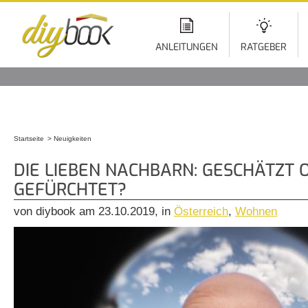
Di
z
In
ANLEITUNGEN
RATGEBER
Startseite
Neuigkeiten
Sie sind hier
DIE LIEBEN NACHBARN: GESCHÄTZT 
GEFÜRCHTET?
von diybook am 23.10.2019, in
Österreich
,
Wohnen