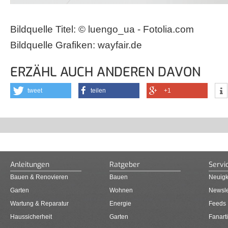
Bildquelle Titel: © luengo_ua - Fotolia.com
Bildquelle Grafiken: wayfair.de
ERZÄHL AUCH ANDEREN DAVON
tweet
teilen
+1
Anleitungen
Ratgeber
Servi
Bauen & Renovieren
Bauen
Neuigk
Garten
Wohnen
Newsle
Wartung & Reparatur
Energie
Feeds
Haussicherheit
Garten
Fanarti