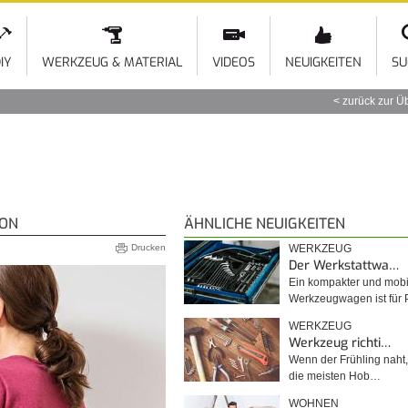
Direkt
zum
Inhalt
IY
WERKZEUG & MATERIAL
VIDEOS
NEUIGKEITEN
SU
zurück zur Ü
ION
ÄHNLICHE NEUIGKEITEN
Drucken
WERKZEUG
Der Werkstattwa…
Ein kompakter und mobi
Werkzeugwagen ist für
WERKZEUG
Werkzeug richti…
Wenn der Frühling naht, 
die meisten Hob…
WOHNEN