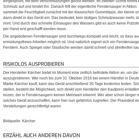
eingesprüht, mit dem Verschmutzungen gelöst werden. Im zweiten Schritt nimmt 
Schmutz auf und bindet ihn. Danach tritt der eigentliche Fenstersauger in Aktion
sammelt die Feuchtigkeit zunächst mit der klassischen Gummilippe, der kleine u
dann direkt in das Gerät ein. Das bedeutet, kein lästiges Schmutzwasser mehr, 
rinnt. Und durch das schnelle Einsaugen des Wassers gibt es auch keine Putzstre
per Hand erst geschafft werden muss.
Die angebotenen Fenstersauger sind durchwegs kompakt und leicht, so dass au
ermüdungsfreies Arbeiten möglich ist. Und natürlich eignet sich ein Fenstersauge
Fenstern. Auch Spiegel oder Glastische werden damit schnell und streifenfrei sa
RISIKOLOS AUSPROBIEREN
Der Hersteller Kärcher bietet im Moment eine zeitlich befristete Aktion an, um d
auszuprobieren. Wer noch bis zum 31. Oktober 2016 bei einem Händler in Deut
Marke Kärcher kauft, kann das Gerät anschließend 30 Tage kostenlos testen. Soll
stellen, besteht die Möglichkeit, sich direkt vom Hersteller den Kaufpreis ersta
reizen, der in Fenstersaugern keinen Mehrwert erkennt. Wer aber schon länger m
solches Gerät anzuschaffen, kann hier nun gefahrlos zugreifen. Der Praxistest w
Vorstellungen gerechtfertigt waren.
Bildquelle: Kärcher
ERZÄHL AUCH ANDEREN DAVON