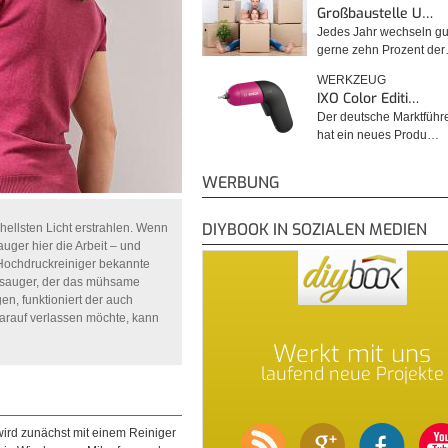
Großbaustelle U…
Jedes Jahr wechseln gu
gerne zehn Prozent de
WERKZEUG
IXO Color Editi…
Der deutsche Marktführ
hat ein neues Produ…
WERBUNG
DIYBOOK IN SOZIALEN MEDIEN
ellsten Licht erstrahlen. Wenn
uger hier die Arbeit – und
e Hochdruckreiniger bekannte
ersauger, der das mühsame
en, funktioniert der auch
darauf verlassen möchte, kann
Werkt mit uns
laufend neue Projekte
wird zunächst mit einem Reiniger