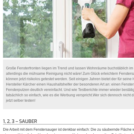
Große Fensterfronten liegen im Trend und lassen Wohnräume buchstäblich im h
allerdings die mühsame Reinigung nicht wäre! Zum Glück erleichtern Fenstersa
können jetzt risikolos getestet werden. Seit einigen Jahren bietet der für sein
Hersteller Kärcher einen Haushaltshelfer der besonderen Art an: einen Fenst
Fensterputzen deutlich vereinfacht. Und wie Testberichte immer wieder bestätig
tatsächlich so einfach, wie es die Werbung verspricht.Wer sich dennoch nicht 
jetzt selber testen!
1, 2, 3 – SAUBER
Die Arbeit mit dem Fenstersauger ist denkbar einfach: Die zu säubernde Fläche 