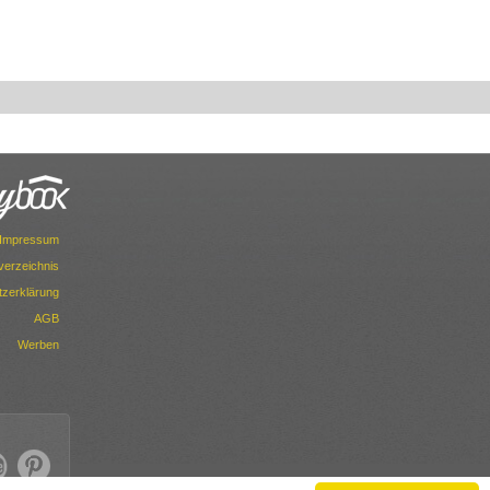
Impressum
dverzeichnis
zerklärung
AGB
Werben