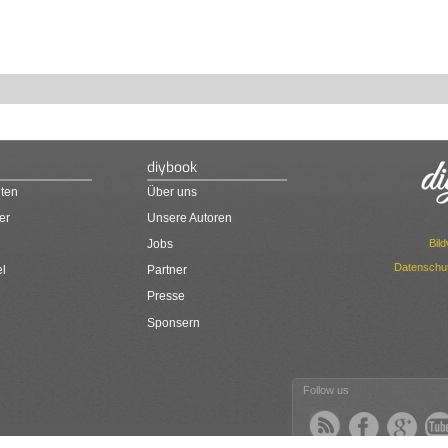
diybook
ten
Über uns
er
Unsere Autoren
Bil
Jobs
Datenschut
el
Partner
Presse
Sponsern
Follow us