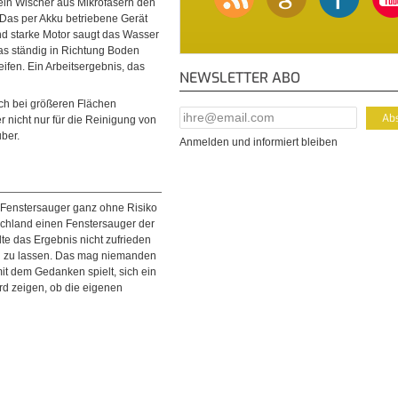
ein Wischer aus Mikrofasern den
. Das per Akku betriebene Gerät
nd starke Motor saugt das Wasser
das ständig in Richtung Boden
ifen. Ein Arbeitsergebnis, das
NEWSLETTER ABO
ch bei größeren Flächen
E-Mail Addresse
*
r nicht nur für die Reinigung von
uber.
Anmelden und informiert bleiben
ie Fenstersauger ganz ohne Risiko
schland einen Fenstersauger der
te das Ergebnis nicht zufrieden
tten zu lassen. Das mag niemanden
it dem Gedanken spielt, sich ein
ird zeigen, ob die eigenen