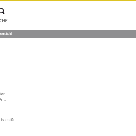
CHE
bersicht
ler
 Pr…
ist es für