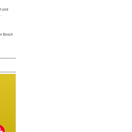
t und
r…
er Bosch