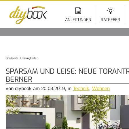
Di
z
In
ANLEITUNGEN
RATGEBER
Startseite
Neuigkeiten
Sie sind hier
SPARSAM UND LEISE: NEUE TORANT
BERNER
von diybook am 20.03.2019, in
Technik
,
Wohnen