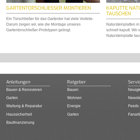
GARTENTORSCHLIESSER MONTIEREN
KAPUTTE NAT
TAUSCHEN
Ein Türschließer für das Gartentor hat viele Vorteile.
Darum zeigen wir, wie die Montage unseres
Natursteinplatten in
Gartentorschließer-Prototypen gelingt.
schnell kaputt. Wir 
Natursteinplatte tau
Anleitungen
Ratgeber
Servi
Bauen & Renovieren
Bauen
Neuigk
Garten
Wohnen
Newsle
Wartung & Reparatur
Energie
Feeds
Haussicherheit
Garten
Fanarti
Baufinanzierung