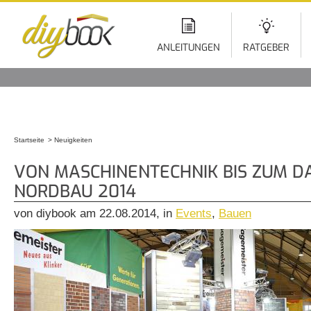
Di
z
In
ANLEITUNGEN
RATGEBER
Startseite
Neuigkeiten
Sie sind hier
VON MASCHINENTECHNIK BIS ZUM D
NORDBAU 2014
von diybook am 22.08.2014, in
Events
,
Bauen