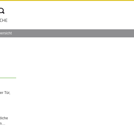
CHE
bersicht
er Tür,
liche
en…