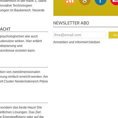
österreich in der Halle 3, Stand
novative Technologien
cklungen im Baubereich. Neueste
NEWSLETTER ABO
MACHT
E-Mail Addresse
*
, psychologischen wie auch
enutzer wirken. Hier erfährt
Anmelden und informiert bleiben
äudeplanung und
enntnisse erzielen kann.
tation von zweidimensionalen
lanung einfach erreicht werden. Am
t Cluster Niederösterreich Pläne
 sondern das beste Haus! Die
eitlichen Lösungen. Das Ziel:
ie Energieeffizienz oder auf die