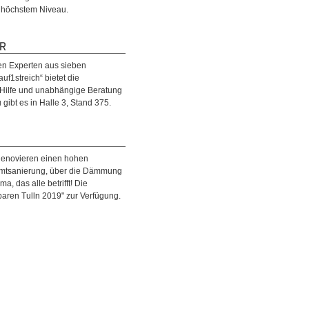
f höchstem Niveau.
ER
en Experten aus sieben
f1streich“ bietet die
e Hilfe und unabhängige Beratung
ibt es in Halle 3, Stand 375.
Renovieren einen hohen
esamtsanierung, über die Dämmung
 das alle betrifft! Die
aren Tulln 2019" zur Verfügung.