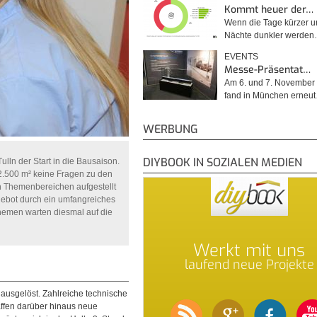
Kommt heuer der…
Wenn die Tage kürzer u
Nächte dunkler werde
EVENTS
Messe-Präsentat…
Am 6. und 7. November
fand in München erneu
WERBUNG
DIYBOOK IN SOZIALEN MEDIEN
ulln der Start in die Bausaison.
2.500 m² keine Fragen zu den
 Themenbereichen aufgestellt
gebot durch ein umfangreiches
emen warten diesmal auf die
Werkt mit uns
laufend neue Projekte
usgelöst. Zahlreiche technische
affen darüber hinaus neue