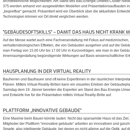
architektonische Möglichkeiten. Am Stand des Bau.Energie.Umwelt Cluster Nieder
375 werden anhand von ausgewählten Modellen und Präsentationsaufbauten in
„begreifbar“ gemacht. Präsentiert wird ein Überblick über die aktuellsten Entwi
Technologien können vor Ort direkt verglichen werden.
"GEBÄUDESOFTSKILLS" – DAMIT DAS HAUS NICHT KRANK 
Auf der Messe wartet auch eine Fachveranstaltung mit Fokus auf medizinischen
verhaltensbiologischen Effekten, die von Gebäuden ausgehen und auf die Gebäud
man Freitag von 15.00 Uhr bis 17.00 Uhr in Kurzvorträgen, wie man in der Geb
Innenraumgestaltung begünstigende Wirkungen auf Basis wissenschaftlicher Erk
HAUSPLANUNG IN DER VIRTUAL REALITY
Bauherren und Baufrauen sind oft keine ExpertInnen in der räumlichen Interpre
Plänen. Mittels Virtual-Reality-Brillen kann ein visuelles Erleben der Gebäudep
Samstag dem 19. Jänner bereiten die Experten am Stand des Bau.Energie.Umwel
und Entwürfe live für die Präsentation mittels Virtual Reality-Brille auf.
PLATTFORM „INNOVATIVE GEBÄUDE“
Eine Maxime beim Bauen könnte lauten: Nicht das sparsamste Haus ist das Ziel,
Mitglieder der Plattform “innovative gebäude“ arbeiten an innovativen und ganzh
Smarte, also intelligente Gebäude, bei denen es nicht alleine auf die Optik, auf d