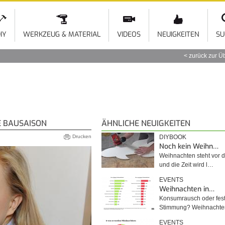
Direkt
zum
Inhalt
IY
WERKZEUG & MATERIAL
VIDEOS
NEUIGKEITEN
SU
zurück zur Ü
IE BAUSAISON
ÄHNLICHE NEUIGKEITEN
Drucken
DIYBOOK
Noch kein Weihn…
Weihnachten steht vor d
und die Zeit wird l…
EVENTS
Weihnachten in…
Konsumrausch oder fest
Stimmung? Weihnacht
EVENTS