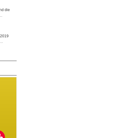
nd die
n…
 2019
t…