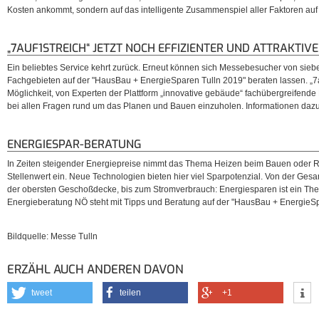
Kosten ankommt, sondern auf das intelligente Zusammenspiel aller Faktoren au
„7AUF1STREICH“ JETZT NOCH EFFIZIENTER UND ATTRAKTIV
Ein beliebtes Service kehrt zurück. Erneut können sich Messebesucher von sieb
Fachgebieten auf der "HausBau + EnergieSparen Tulln 2019" beraten lassen. „7au
Möglichkeit, von Experten der Plattform „innovative gebäude“ fachübergreifend
bei allen Fragen rund um das Planen und Bauen einzuholen. Informationen dazu g
ENERGIESPAR-BERATUNG
In Zeiten steigender Energiepreise nimmt das Thema Heizen beim Bauen oder 
Stellenwert ein. Neue Technologien bieten hier viel Sparpotenzial. Von der G
der obersten Geschoßdecke, bis zum Stromverbrauch: Energiesparen ist ein Thema,
Energieberatung NÖ steht mit Tipps und Beratung auf der "HausBau + EnergieSp
Bildquelle: Messe Tulln
ERZÄHL AUCH ANDEREN DAVON
tweet
teilen
+1