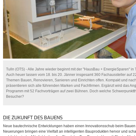
Tulln (OTS) - Alle Jahre wieder beginnt mit der "HausBau + EnergieSparen" in T
Auch heuer lassen vom 18. bis 20. Jänner insgesamt 360 Fachaussteller auf 2
Themen Bauen, Renovieren, Sanieren und Einrichten offen. Kompakt und nach
präsentieren sich alle führenden Marken und Fachfirmen. Ergänzt wird das An
Programm mit 52 Fachvorträgen auf zwei Bühnen. Doch welche Schwerpunktth
Besucher?
DIE ZUKUNFT DES BAUENS
Neue bautechnische Entwicklungen haben einen Innovationsschub beim Bauen a
Neuerungen bringen eine Vielfalt an intelligenten Bauprodukten hervor und sch