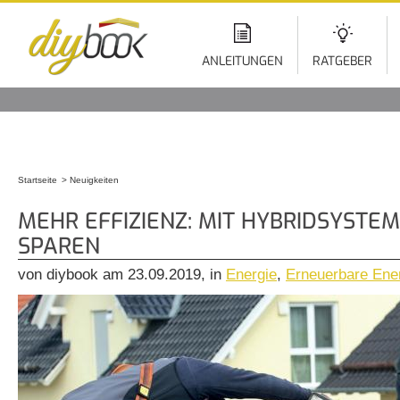
Di
z
In
ANLEITUNGEN
RATGEBER
Startseite
Neuigkeiten
Sie sind hier
MEHR EFFIZIENZ: MIT HYBRIDSYSTE
SPAREN
von diybook am 23.09.2019, in
Energie
,
Erneuerbare Ene