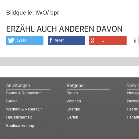
Bildquelle: IWO/ bpr
ERZÄHL AUCH ANDEREN DAVON
tweet
teilen
+1
Anleitungen
Ratgeber
Servi
Bauen & Renovieren
Bauen
Neuigk
Garten
Wohnen
Newsle
Wartung & Reparatur
Energie
Feeds
Haussicherheit
Garten
Fanarti
Baufinanzierung