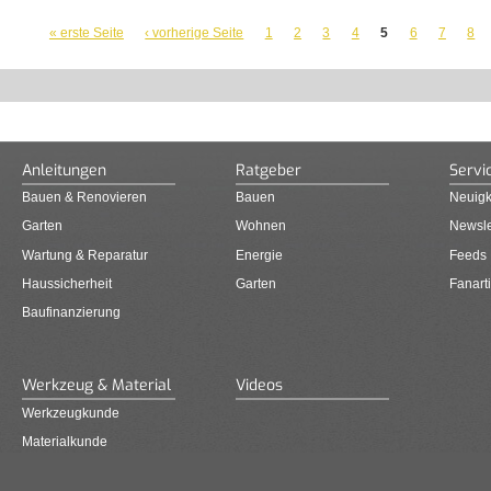
SEITEN
« erste Seite
‹ vorherige Seite
1
2
3
4
5
6
7
8
Anleitungen
Ratgeber
Servi
Bauen & Renovieren
Bauen
Neuigk
Garten
Wohnen
Newsle
Wartung & Reparatur
Energie
Feeds
Haussicherheit
Garten
Fanarti
Baufinanzierung
Werkzeug & Material
Videos
Werkzeugkunde
Materialkunde