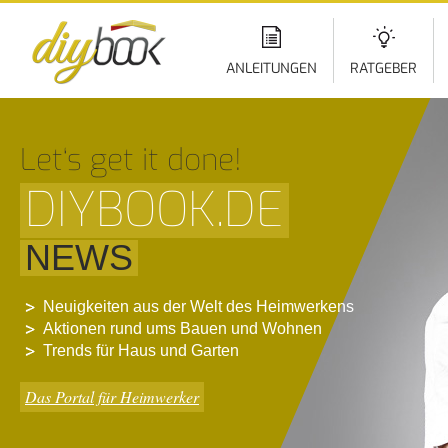
Di
z
In
ANLEITUNGEN
RATGEBER
Let‘s get it done!
DIYBOOK.DE
NEWS
Neuigkeiten aus der Welt des Heimwerkens
Aktionen rund ums Bauen und Wohnen
Trends für Haus und Garten
Das Portal für Heimwerker