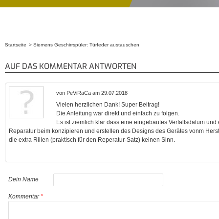
Startseite
Siemens Geschirrspüler: Türfeder austauschen
Sie sind hier
AUF DAS KOMMENTAR ANTWORTEN
von PeViRaCa am 29.07.2018
Vielen herzlichen Dank! Super Beitrag!
Die Anleitung war direkt und einfach zu folgen.
Es ist ziemlich klar dass eine eingebautes Verfallsdatum und
Reparatur beim konzipieren und erstellen des Designs des Gerätes vonm Herste
die extra Rillen (praktisch für den Reperatur-Satz) keinen Sinn.
Dein Name
Kommentar
*