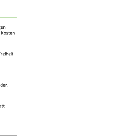
gen
 Kosten
reiheit
der,
att