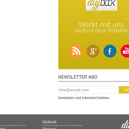
Werkt mit uns
laufend neue Projekte
NEWSLETTER ABO
E-Mail Addresse
*
Anmelden und informiert bleiben
diybook
ten
Über uns