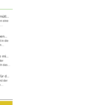
emütl…
en eine
t,…
enen…
 in die
sin…
e mi…
ter
rch das…
für d…
rd der
ge…