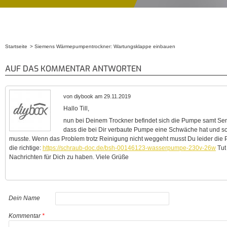
Startseite
Siemens Wärmepumpentrockner: Wartungsklappe einbauen
Sie sind hier
AUF DAS KOMMENTAR ANTWORTEN
von diybook am 29.11.2019
Hallo Till,
nun bei Deinem Trockner befindet sich die Pumpe samt Senso
dass die bei Dir verbaute Pumpe eine Schwäche hat und sc
musste. Wenn das Problem trotz Reinigung nicht weggeht musst Du leider die
die richtige:
https://schraub-doc.de/bsh-00146123-wasserpumpe-230v-26w
Tut
Nachrichten für Dich zu haben. Viele Grüße
Dein Name
Kommentar
*