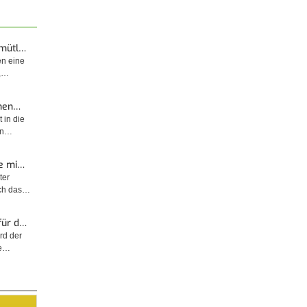
emütl…
en eine
t,…
enen…
 in die
sin…
e mi…
ter
rch das…
für d…
rd der
ge…