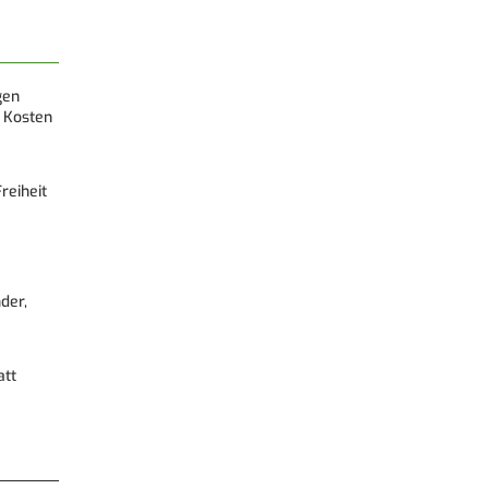
gen
 Kosten
reiheit
der,
att