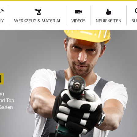
Direkt
zum
Inhalt
IY
WERKZEUG & MATERIAL
VIDEOS
NEUIGKEITEN
SU
N
ng
und Ton
Garten