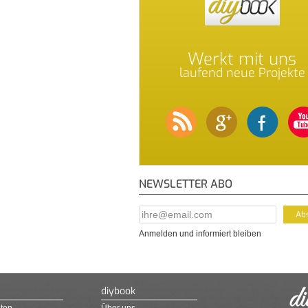
Werkt mit uns
laufend neue Projekte
NEWSLETTER ABO
E-Mail Addresse
*
Anmelden und informiert bleiben
diybook
ten
Über uns