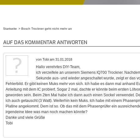
Startseite
Bosch Trockner geht nicht mehr an
Sie sind hier
AUF DAS KOMMENTAR ANTWORTEN
von Tobi am 31.01.2018
Hallo verehrtes DIY-Team,
ich verzeifele an unserem Siemens IQ700 Trockner. Nachdem 
Sekunde aus- und wieder angeschaltet wurde, zeigt er das 
Fehlerbild. Er gibt keinen Muks mehr von sich. Ich habe es dann mal anhand E
Anleitung mit dem IC probiert. Sogar 2 mal, dachte er könnte beim ersten Lötvor
geworden sein. Beim 2ten Mal habe ich dann auch einen Sockel verwendet. 
ich auch getauscht (3 Watt). Weiterhin kein Muks. Ich habe mit einem Phasenpr
Platine angekommt. Dem ist so. Ob das mit dem Phasenprüfer ein ausreichender T
irgendeine Idee was man noch machen könnte?
Danke und viele Grüße
Tobi