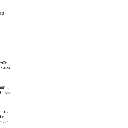
att
emütl…
en eine
t,…
enen…
 in die
sin…
e mi…
ter
rch das…