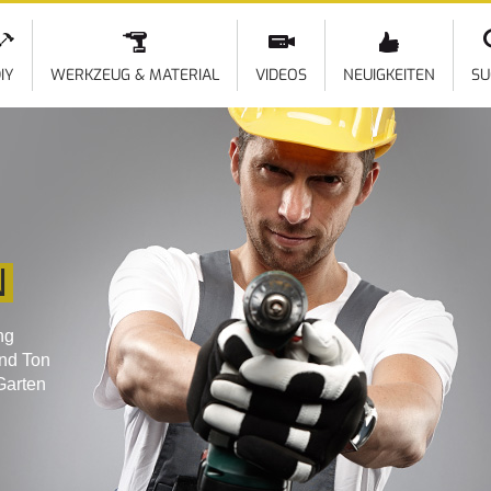
Direkt
zum
Inhalt
IY
WERKZEUG & MATERIAL
VIDEOS
NEUIGKEITEN
SU
N
ng
und Ton
Garten