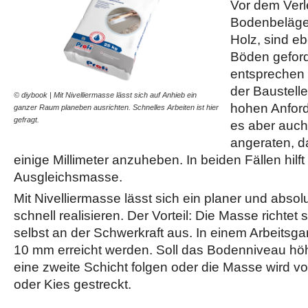
Vor dem Ver
Bodenbelägen
Holz, sind e
Böden geforde
entsprechen
der Baustelle
© diybook | Mit Nivelliermasse lässt sich auf Anhieb ein
hohen Anforde
ganzer Raum planeben ausrichten. Schnelles Arbeiten ist hier
gefragt.
es aber auch
angeraten, 
einige Millimeter anzuheben. In beiden Fällen hilft
Ausgleichsmasse.
Mit Nivelliermasse lässt sich ein planer und absol
schnell realisieren. Der Vorteil: Die Masse richtet
selbst an der Schwerkraft aus. In einem Arbeitsg
10 mm erreicht werden. Soll das Bodenniveau höh
eine zweite Schicht folgen oder die Masse wird v
oder Kies gestreckt.