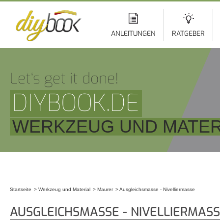
Di
z
In
ANLEITUNGEN
RATGEBER
Let‘s get it done!
DIYBOOK.DE
WERKZEUG UND MATER
Startseite
Werkzeug und Material
Maurer
Ausgleichsmasse - Nivelliermasse
Sie sind hier
AUSGLEICHSMASSE - NIVELLIERMAS