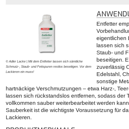
ANWENDU
Entfetter empf
Vorbehandlu
eigentlichen
lassen sich 
Staub- und F
beseitigen. En
© Adler Lacke | Mit dem Entfetter lassen sich sämtliche
zuverlässig 
Schmutz-, Staub- und Fettspuren restlos beseitigen. Vor dem
Lackieren ein muss!
Edelstahl, C
sonstige Meta
hartnäckige Verschmutzungen – etwa Harz-, Teer-
lassen sich rückstandslos entfernen, sodass der
vollkommen sauber weiterbearbeitet werden kann
Sauberkeit ist die wichtigste Voraussetzung für 
Lackieren.