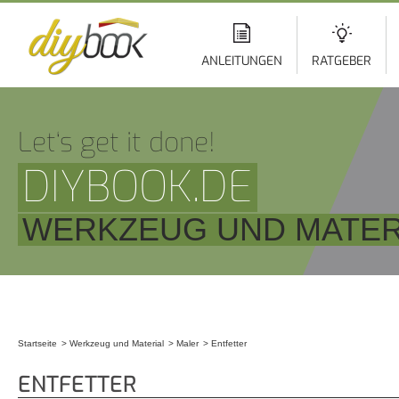
Di
z
In
ANLEITUNGEN
RATGEBER
Let‘s get it done!
DIYBOOK.DE
WERKZEUG UND MATER
Startseite
Werkzeug und Material
Maler
Entfetter
Sie sind hier
ENTFETTER