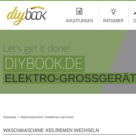
ANLEITUNGEN
RATGEBER
D
Let‘s get it done!
DIYBOOK.DE
ELEKTRO-GROSSGERÄT
Startseite
Waschmaschine: Keilriemen wechseln
Sie sind hier
WASCHMASCHINE: KEILRIEMEN WECHSELN