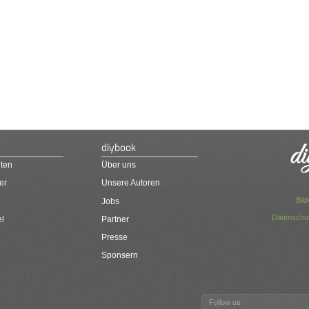
diybook
ten
Über uns
er
Unsere Autoren
Bil
Jobs
Datenschut
el
Partner
Presse
Sponsern
Follow us