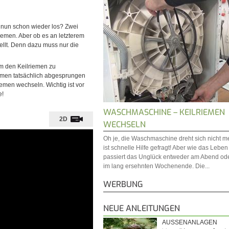
 nun schon wieder los? Zwei
riemen. Aber ob es an letzterem
tellt. Denn dazu muss nur die
um den Keilriemen zu
emen tatsächlich abgesprungen
riemen wechseln. Wichtig ist vor
e!
WASCHMASCHINE – KEILRIEMEN
2D
WECHSELN
Oh je, die Waschmaschine dreht sich nicht me
ist schnelle Hilfe gefragt! Aber wie das Leben 
passiert das Unglück entweder am Abend ode
im lang ersehnten Wochenende. Die...
WERBUNG
NEUE ANLEITUNGEN
AUSSENANLAGEN