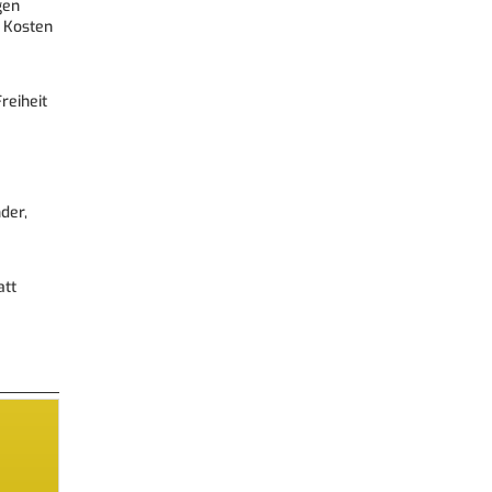
gen
 Kosten
reiheit
der,
att