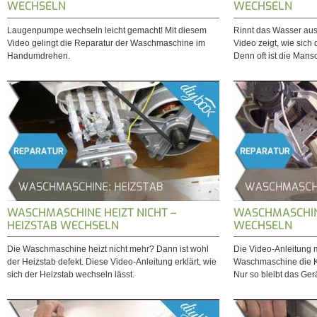
WECHSELN
WECHSELN
Laugenpumpe wechseln leicht gemacht! Mit diesem
Rinnt das Wasser au
Video gelingt die Reparatur der Waschmaschine im
Video zeigt, wie sich
Handumdrehen.
Denn oft ist die Mans
WASCHMASCHINE HEIZT NICHT –
WASCHMASCHIN
HEIZSTAB WECHSELN
WECHSELN
Die Waschmaschine heizt nicht mehr? Dann ist wohl
Die Video-Anleitung m
der Heizstab defekt. Diese Video-Anleitung erklärt, wie
Waschmaschine die K
sich der Heizstab wechseln lässt.
Nur so bleibt das Gerä