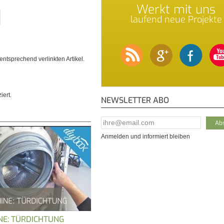
Werkt mit uns
laufend neue Projekte
ntsprechend verlinkten Artikel.
iert.
NEWSLETTER ABO
E-Mail Addresse
*
Anmelden und informiert bleiben
E: TÜRDICHTUNG