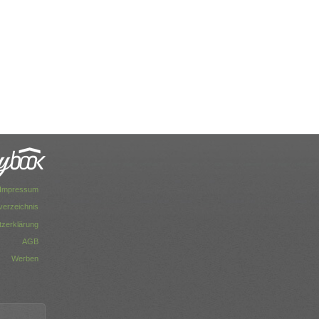
Impressum
dverzeichnis
zerklärung
AGB
Werben