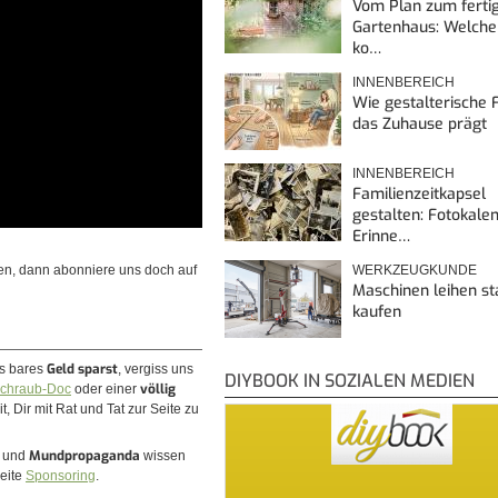
Vom Plan zum ferti
Gartenhaus: Welche
ko…
INNENBEREICH
Wie gestalterische F
das Zuhause prägt
INNENBEREICH
Familienzeitkapsel
gestalten: Fotokalen
Erinne…
WERKZEUGKUNDE
en, dann abonniere uns doch auf
Maschinen leihen st
kaufen
Geld sparst
es bares
, vergiss uns
DIYBOOK IN SOZIALEN MEDIEN
völlig
chraub-Doc
oder einer
, Dir mit Rat und Tat zur Seite zu
Mundpropaganda
n und
wissen
Seite
Sponsoring
.