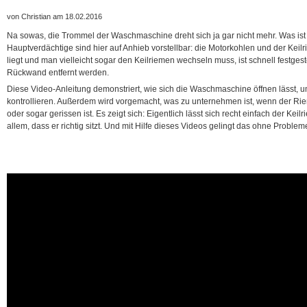
von Christian am 18.02.2016
Na sowas, die Trommel der Waschmaschine dreht sich ja gar nicht mehr. Was ist
Hauptverdächtige sind hier auf Anhieb vorstellbar: die Motorkohlen und der Keil
liegt und man vielleicht sogar den Keilriemen wechseln muss, ist schnell festges
Rückwand entfernt werden.
Diese Video-Anleitung demonstriert, wie sich die Waschmaschine öffnen lässt, 
kontrollieren. Außerdem wird vorgemacht, was zu unternehmen ist, wenn der Ri
oder sogar gerissen ist. Es zeigt sich: Eigentlich lässt sich recht einfach der Keil
allem, dass er richtig sitzt. Und mit Hilfe dieses Videos gelingt das ohne Problem