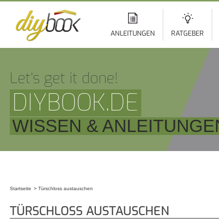
Di
z
In
ANLEITUNGEN
RATGEBER
Let‘s get it done!
DIYBOOK.DE
WISSEN & ANLEITUNGE
Startseite
Türschloss austauschen
Sie sind hier
TÜRSCHLOSS AUSTAUSCHEN