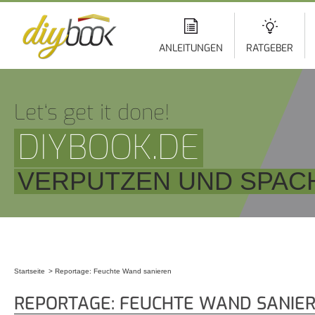
Di
z
In
ANLEITUNGEN
RATGEBER
Let‘s get it done!
DIYBOOK.DE
VERPUTZEN UND SPAC
Startseite
Reportage: Feuchte Wand sanieren
Sie sind hier
REPORTAGE: FEUCHTE WAND SANIE