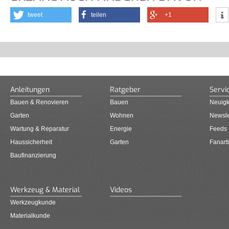
tweet
teilen
+1
Anleitungen
Ratgeber
Servi
Bauen & Renovieren
Bauen
Neuigk
Garten
Wohnen
Newsle
Wartung & Reparatur
Energie
Feeds
Haussicherheit
Garten
Fanarti
Baufinanzierung
Werkzeug & Material
Videos
Werkzeugkunde
Materialkunde