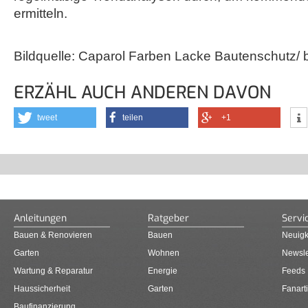
ermitteln.
Bildquelle: Caparol Farben Lacke Bautenschutz/ b
ERZÄHL AUCH ANDEREN DAVON
tweet
teilen
+1
Anleitungen
Ratgeber
Servi
Bauen & Renovieren
Bauen
Neuigk
Garten
Wohnen
Newsle
Wartung & Reparatur
Energie
Feeds
Haussicherheit
Garten
Fanarti
Baufinanzierung