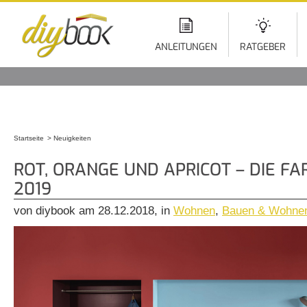
Di
z
In
ANLEITUNGEN
RATGEBER
Startseite
Neuigkeiten
Sie sind hier
ROT, ORANGE UND APRICOT – DIE F
2019
von diybook am 28.12.2018, in
Wohnen
,
Bauen & Wohne